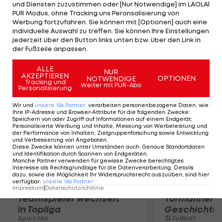
und Diensten zuzustimmen oder [Nur Notwendige] im LAOLA1
uns zu verlassen", kritisiert der Verteidiger in der
PUR Modus, ohne Tracking uns Peronsalisierung von
"Sport Bild". "Es hat jeden in der Mannschaft
Werbung fortzufahren. Sie können mit [Optionen] auch eine
individuelle Auswahl zu treffen. Sie können Ihre Einstellungen
überrascht. Das zeigt doch, dass es vorher nie ein
jederzeit über den Button links unten bzw. über den Link in
großes Thema war", erklärt der 24-Jährige.
der Fußzeile anpassen.
ALLE
Mehr zum Thema
NUR
AKZEPTIEREN
OPTIONEN
NOTWENDIGE
Tracking und
Weiter mit PUR-Abo
Personalisierung
Wir und
unsere
186
Partner
verarbeiten personenbezogene Daten, wie
Ihre IP-Adresse und Browser-Attribute für die folgenden Zwecke
:
Speichern von oder Zugriff auf Informationen auf einem Endgerät;
Personalisierte Werbung und Inhalte, Messung von Werbeleistung und
der Performance von Inhalten, Zielgruppenforschung sowie Entwicklung
und Verbesserung von Angeboten
.
Diese Zwecke können unter Umständen auch
:
Genaue Standortdaten
und Identifikation durch Scannen von Endgeräten
.
Manche Partner verwenden für gewisse Zwecke berechtigtes
Interesse als Rechtsgrundlage für die Datenverarbeitung. Details
dazu, sowie die Möglichkeit Ihr Widerspruchsrecht auszuüben, sind hier
verfügbar
:
unsere
186
Partner
Karrieresprung! ÖVV-
Die teuerst
Impressum
|
Datenschutzrichtlinie
Teamspieler wechselt
Tormänner d
in Topliga
Geschichte
Sport-Mix
Fußball