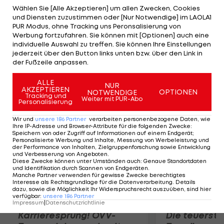
Werder Bremen mit den Teamspielern Arnautovic,
Wählen Sie [Alle Akzeptieren] um allen Zwecken, Cookies
und Diensten zuzustimmen oder [Nur Notwendige] im LAOLA1
Prödl und Junuzovic muss in der ersten Runde zum
PUR Modus, ohne Tracking uns Peronsalisierung von
Aufsteiger Eintracht Braunschweig. Schalke
Werbung fortzufahren. Sie können mit [Optionen] auch eine
individuelle Auswahl zu treffen. Sie können Ihre Einstellungen
(Fuchs) trifft auf den HSV (Scharner), Mainz
jederzeit über den Button links unten bzw. über den Link in
(Baumgartlinger) empfängt den VfB Stuttgart
der Fußzeile anpassen.
(Harnik, Holzhauser).
ALLE
NUR
AKZEPTIEREN
OPTIONEN
NOTWENDIGE
Mehr zum Thema
Tracking und
Weiter mit PUR-Abo
Personalisierung
Wir und
unsere
186
Partner
verarbeiten personenbezogene Daten, wie
Ihre IP-Adresse und Browser-Attribute für die folgenden Zwecke
:
Speichern von oder Zugriff auf Informationen auf einem Endgerät;
Personalisierte Werbung und Inhalte, Messung von Werbeleistung und
der Performance von Inhalten, Zielgruppenforschung sowie Entwicklung
und Verbesserung von Angeboten
.
Diese Zwecke können unter Umständen auch
:
Genaue Standortdaten
und Identifikation durch Scannen von Endgeräten
.
Manche Partner verwenden für gewisse Zwecke berechtigtes
Interesse als Rechtsgrundlage für die Datenverarbeitung. Details
dazu, sowie die Möglichkeit Ihr Widerspruchsrecht auszuüben, sind hier
verfügbar
:
unsere
186
Partner
Impressum
|
Datenschutzrichtlinie
Karrieresprung! ÖVV-
Die teuerst