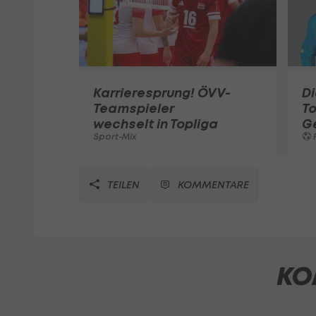
Karrieresprung! ÖVV-
Di
Teamspieler
T
wechselt in Topliga
G
Sport-Mix
F
TEILEN
KOMMENTARE
KO