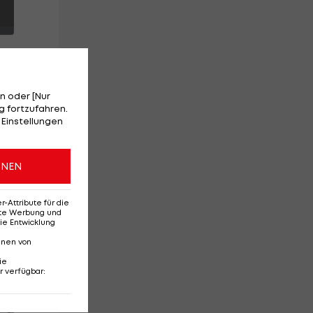
n oder [Nur
 fortzufahren.
ta
 Einstellungen
ONEN
Attribute für die
erte Werbung und
ie Entwicklung
nnen von
ie
r verfügbar
:
Red-Bull-Rückkehr?
Ten