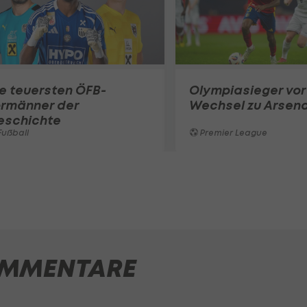
e teuersten ÖFB-
Olympiasieger vor
ormänner der
Wechsel zu Arsena
eschichte
ußball
Premier League
MMENTARE