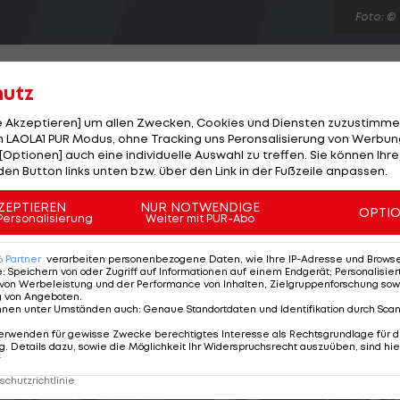
Foto: ©
hutz
le Akzeptieren] um allen Zwecken, Cookies und Diensten zuzustimme
 LAOLA1 PUR Modus, ohne Tracking uns Peronsalisierung von Werbung
n Medien einen wahren Transfer-Coup. Wie die "Gazzet
[Optionen] auch eine individuelle Auswahl zu treffen. Sie können Ihre
 della Sera" übereinstimmend berichten, hat der
den Button links unten bzw. über den Link in der Fußzeile anpassen.
rlo bei Juventus abgegeben. Die Dienste des 34-
ZEPTIEREN
NUR NOTWENDIGE
OPTI
n Euro Ablöse wert sein. Ein erstes Angebot soll Juve
Personalisierung
Weiter mit PUR-Abo
 zweiten Mittelfeldspieler aus Turin zeigt man in
6
Partner
verarbeiten personenbezogene Daten, wie Ihre IP-Adresse und Browser-
e
:
Speichern von oder Zugriff auf Informationen auf einem Endgerät; Personalisi
von Werbeleistung und der Performance von Inhalten, Zielgruppenforschung sow
g von Angeboten
.
nnen unter Umständen auch
:
Genaue Standortdaten und Identifikation durch Sca
erwenden für gewisse Zwecke berechtigtes Interesse als Rechtsgrundlage für d
. Details dazu, sowie die Möglichkeit Ihr Widerspruchsrecht auszuüben, sind hie
r
chutzrichtlinie