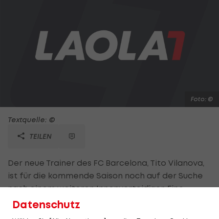
Foto: ©
Textquelle: ©
TEILEN
Der neue Trainer des FC Barcelona, Tito Vilanova,
ist für die kommende Saison noch auf der Suche
nach einem weiteren Innenverteidiger. Eine
Option ist dabei Serdar Tasci. Laut Informationen
Datenschutz
der Zeitung "Mundo Deportivo" steht der Kapitän