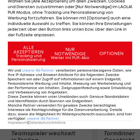
Wählen Sie [Alle Akzeptieren] um allen Zwecken, Cookies
des VfB Stuttgart auf dem Wunschzettel der
und Diensten zuzustimmen oder [Nur Notwendige] im LAOLA1
Katalanen. Der 25-Jährige hat beim VfB noch
PUR Modus, ohne Tracking uns Peronsalisierung von
Werbung fortzufahren. Sie können mit [Optionen] auch eine
Vertrag bis 2014, soll die Schwaben aber für eine
individuelle Auswahl zu treffen. Sie können Ihre Einstellungen
festgeschriebene Ablösesumme von etwa zehn
jederzeit über den Button links unten bzw. über den Link in
der Fußzeile anpassen.
Millionen Euro verlassen könnnen.
ALLE
NUR
AKZEPTIEREN
Mehr zum Thema
OPTIONEN
NOTWENDIGE
Tracking und
Weiter mit PUR-Abo
Personalisierung
Wir und
unsere
186
Partner
verarbeiten personenbezogene Daten, wie
Ihre IP-Adresse und Browser-Attribute für die folgenden Zwecke
:
Speichern von oder Zugriff auf Informationen auf einem Endgerät;
Personalisierte Werbung und Inhalte, Messung von Werbeleistung und
der Performance von Inhalten, Zielgruppenforschung sowie Entwicklung
und Verbesserung von Angeboten
.
Diese Zwecke können unter Umständen auch
:
Genaue Standortdaten
und Identifikation durch Scannen von Endgeräten
.
Manche Partner verwenden für gewisse Zwecke berechtigtes
Interesse als Rechtsgrundlage für die Datenverarbeitung. Details
dazu, sowie die Möglichkeit Ihr Widerspruchsrecht auszuüben, sind hier
verfügbar
:
unsere
186
Partner
Impressum
|
Datenschutzrichtlinie
Karrieresprung! ÖVV-
Die teuerst
Teamspieler wechselt
Tormänner d