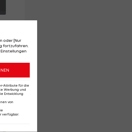
n oder [Nur
 fortzufahren.
 Einstellungen
ONEN
Attribute für die
erte Werbung und
ie Entwicklung
nnen von
ie
r verfügbar
:
Red-Bull-Rückkehr?
Ten