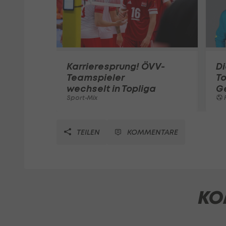
Karrieresprung! ÖVV-
Di
Teamspieler
T
wechselt in Topliga
G
Sport-Mix
F
TEILEN
KOMMENTARE
KO