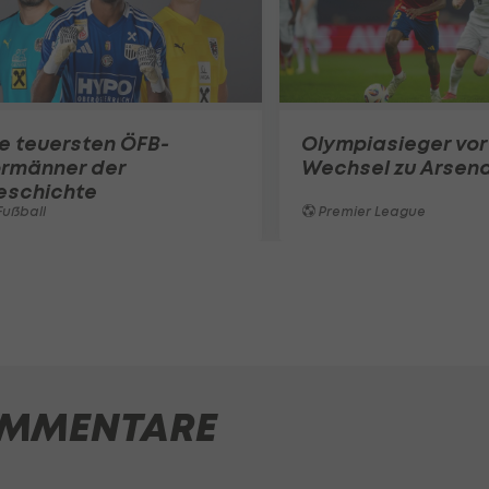
e teuersten ÖFB-
Olympiasieger vor
ormänner der
Wechsel zu Arsena
eschichte
ußball
Premier League
MMENTARE