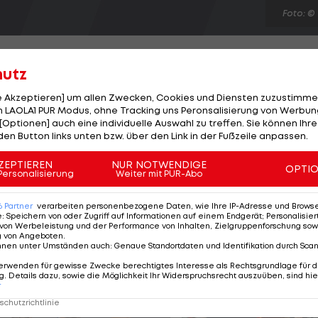
Foto: ©
hutz
le Akzeptieren] um allen Zwecken, Cookies und Diensten zuzustimme
 LAOLA1 PUR Modus, ohne Tracking uns Peronsalisierung von Werbung
er Bremen wohl schon bald wieder zur Verfügung
[Optionen] auch eine individuelle Auswahl zu treffen. Sie können Ihre
Oberschenkelzerrung überstanden zu haben und steigt
den Button links unten bzw. über den Link in der Fußzeile anpassen.
aining ein. Bereits am Dienstag absolvierte der 23-
ZEPTIEREN
NUR NOTWENDIGE
OPTI
der einsatzfähig zu sein. "Es ist alles in Ordnung. Ich
Personalisierung
Weiter mit PUR-Abo
ner, der wegen der Blessur aus dem Aufgebot für das
6
Partner
verarbeiten personenbezogene Daten, wie Ihre IP-Adresse und Browser-
 wurde.
e
:
Speichern von oder Zugriff auf Informationen auf einem Endgerät; Personalisi
von Werbeleistung und der Performance von Inhalten, Zielgruppenforschung sow
g von Angeboten
.
nnen unter Umständen auch
:
Genaue Standortdaten und Identifikation durch Sca
erwenden für gewisse Zwecke berechtigtes Interesse als Rechtsgrundlage für d
. Details dazu, sowie die Möglichkeit Ihr Widerspruchsrecht auszuüben, sind hie
r
chutzrichtlinie