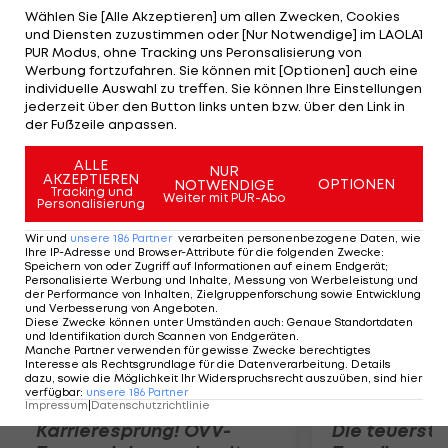
unterschreibt bei den Niedersachsen einen
Wählen Sie [Alle Akzeptieren] um allen Zwecken, Cookies
und Diensten zuzustimmen oder [Nur Notwendige] im LAOLA1
Vertrag bis Sommer 2015. "Wir reagieren damit auf
PUR Modus, ohne Tracking uns Peronsalisierung von
unsere aktuelle Torhüter-Situation", erklärt
Werbung fortzufahren. Sie können mit [Optionen] auch eine
individuelle Auswahl zu treffen. Sie können Ihre Einstellungen
Sportdirektor Dirk Dufner. Bei den 96ern fehlen
jederzeit über den Button links unten bzw. über den Link in
derzeit Zieler (Urlaub), Miller und Radlinger (beide
der Fußzeile anpassen.
verletzt).
ALLE
NUR
AKZEPTIEREN
OPTIONEN
NOTWENDIGE
Mehr zum Thema
Tracking und
Weiter mit PUR-Abo
Personalisierung
Wir und
unsere
186
Partner
verarbeiten personenbezogene Daten, wie
Ihre IP-Adresse und Browser-Attribute für die folgenden Zwecke
:
Speichern von oder Zugriff auf Informationen auf einem Endgerät;
Personalisierte Werbung und Inhalte, Messung von Werbeleistung und
der Performance von Inhalten, Zielgruppenforschung sowie Entwicklung
und Verbesserung von Angeboten
.
Diese Zwecke können unter Umständen auch
:
Genaue Standortdaten
und Identifikation durch Scannen von Endgeräten
.
Manche Partner verwenden für gewisse Zwecke berechtigtes
Interesse als Rechtsgrundlage für die Datenverarbeitung. Details
dazu, sowie die Möglichkeit Ihr Widerspruchsrecht auszuüben, sind hier
verfügbar
:
unsere
186
Partner
Impressum
|
Datenschutzrichtlinie
Karrieresprung! ÖVV-
Die teuerst