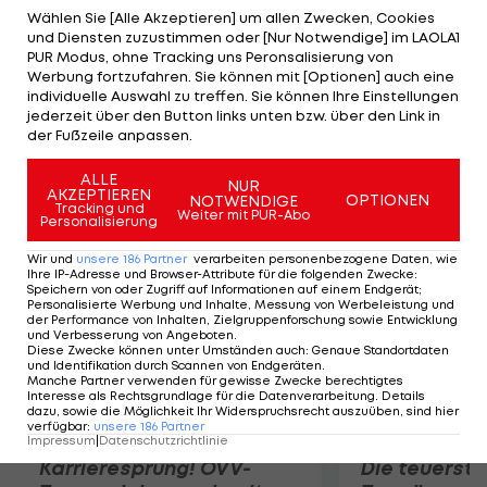
Testspiel gegen Neapel einen Ermüdungsbruch im
Wählen Sie [Alle Akzeptieren] um allen Zwecken, Cookies
und Diensten zuzustimmen oder [Nur Notwendige] im LAOLA1
linken Fuß zugezogen und fällt daher sechs bis
PUR Modus, ohne Tracking uns Peronsalisierung von
acht Wochen aus. Damit fehlt der Wiener
Werbung fortzufahren. Sie können mit [Optionen] auch eine
individuelle Auswahl zu treffen. Sie können Ihre Einstellungen
wahrscheinlich auch beim ersten WM-
jederzeit über den Button links unten bzw. über den Link in
Qualifikations-Match am 11. September im Ernst-
der Fußzeile anpassen.
Happel-Stadion gegen Deutschland.
ALLE
NUR
AKZEPTIEREN
OPTIONEN
NOTWENDIGE
Mehr zum Thema
Tracking und
Weiter mit PUR-Abo
Personalisierung
Wir und
unsere
186
Partner
verarbeiten personenbezogene Daten, wie
Ihre IP-Adresse und Browser-Attribute für die folgenden Zwecke
:
Speichern von oder Zugriff auf Informationen auf einem Endgerät;
Personalisierte Werbung und Inhalte, Messung von Werbeleistung und
der Performance von Inhalten, Zielgruppenforschung sowie Entwicklung
und Verbesserung von Angeboten
.
Diese Zwecke können unter Umständen auch
:
Genaue Standortdaten
und Identifikation durch Scannen von Endgeräten
.
Manche Partner verwenden für gewisse Zwecke berechtigtes
Interesse als Rechtsgrundlage für die Datenverarbeitung. Details
dazu, sowie die Möglichkeit Ihr Widerspruchsrecht auszuüben, sind hier
verfügbar
:
unsere
186
Partner
Impressum
|
Datenschutzrichtlinie
Karrieresprung! ÖVV-
Die teuerst