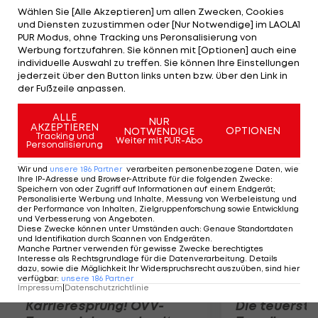
neben dem Platz Verantwortung übernehmen",
Wählen Sie [Alle Akzeptieren] um allen Zwecken, Cookies
und Diensten zuzustimmen oder [Nur Notwendige] im LAOLA1
meint der Torhüter in der "Sport-Bild". Nach den
PUR Modus, ohne Tracking uns Peronsalisierung von
Abgängen von Mladen Petric, David Jarolim und
Werbung fortzufahren. Sie können mit [Optionen] auch eine
individuelle Auswahl zu treffen. Sie können Ihre Einstellungen
Paolo Guerrero fehlen eben diese Routiniers. Der
jederzeit über den Button links unten bzw. über den Link in
27-Jährige betont: "Sie sind Spieler, die bewiesen
der Fußzeile anpassen.
hatten, was sie können."
ALLE
NUR
AKZEPTIEREN
OPTIONEN
NOTWENDIGE
Mehr zum Thema
Tracking und
Weiter mit PUR-Abo
Personalisierung
Wir und
unsere
186
Partner
verarbeiten personenbezogene Daten, wie
Ihre IP-Adresse und Browser-Attribute für die folgenden Zwecke
:
Speichern von oder Zugriff auf Informationen auf einem Endgerät;
Personalisierte Werbung und Inhalte, Messung von Werbeleistung und
der Performance von Inhalten, Zielgruppenforschung sowie Entwicklung
und Verbesserung von Angeboten
.
Diese Zwecke können unter Umständen auch
:
Genaue Standortdaten
und Identifikation durch Scannen von Endgeräten
.
Manche Partner verwenden für gewisse Zwecke berechtigtes
Interesse als Rechtsgrundlage für die Datenverarbeitung. Details
dazu, sowie die Möglichkeit Ihr Widerspruchsrecht auszuüben, sind hier
verfügbar
:
unsere
186
Partner
Impressum
|
Datenschutzrichtlinie
Karrieresprung! ÖVV-
Die teuerst