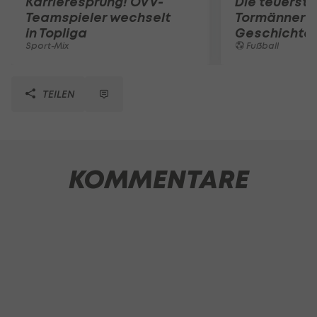
Karrieresprung! ÖVV-
Die teuerst
Teamspieler wechselt
Tormänner d
in Topliga
Geschichte
Sport-Mix
Fußball
TEILEN
KOMMENTARE