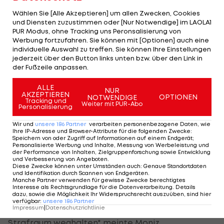
Wählen Sie [Alle Akzeptieren] um allen Zwecken, Cookies
"Es war eine super Stimmung", gestand auch
und Diensten zuzustimmen oder [Nur Notwendige] im LAOLA1
Okotie.
PUR Modus, ohne Tracking uns Peronsalisierung von
Werbung fortzufahren. Sie können mit [Optionen] auch eine
Srdjan Lakic sorgte innerhalb von drei Minuten
individuelle Auswahl zu treffen. Sie können Ihre Einstellungen
jederzeit über den Button links unten bzw. über den Link in
(68./Elfmeter, 71.) für die Wende in einem
der Fußzeile anpassen.
verrückten Spiel.
ALLE
NUR
AKZEPTIEREN
OPTIONEN
NOTWENDIGE
Die Aufholjagd der Heimischen wurde durch ein
Tracking und
Weiter mit PUR-Abo
Personalisierung
Kopfballtor von Philipp Hofmann (80.) nach einer
Ecke von ÖFB-U21-Teamspieler Kevin Stöger
Wir und
unsere
186
Partner
verarbeiten personenbezogene Daten, wie
Ihre IP-Adresse und Browser-Attribute für die folgenden Zwecke
:
gekrönt.
Speichern von oder Zugriff auf Informationen auf einem Endgerät;
Personalisierte Werbung und Inhalte, Messung von Werbeleistung und
der Performance von Inhalten, Zielgruppenforschung sowie Entwicklung
"Wir stehen am Anfang"
und Verbesserung von Angeboten
.
Diese Zwecke können unter Umständen auch
:
Genaue Standortdaten
und Identifikation durch Scannen von Endgeräten
.
Manche Partner verwenden für gewisse Zwecke berechtigtes
"Einige Sachen sind katastrophal falsch gelaufen.
Interesse als Rechtsgrundlage für die Datenverarbeitung. Details
Wenn du einen Mann mehr hast, musst du mehr
dazu, sowie die Möglichkeit Ihr Widerspruchsrecht auszuüben, sind hier
verfügbar
:
unsere
186
Partner
Druck machen, den Gegner vom eigenen
Impressum
|
Datenschutzrichtlinie
Strafraum weghalten", meinte Moniz.