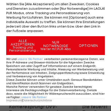
Bundesliga-Saison. Der 32-Jährige erhält einen
Wählen Sie [Alle Akzeptieren] um allen Zwecken, Cookies
und Diensten zuzustimmen oder [Nur Notwendige] im LAOLA1
Zweijahres-Vertrag, über die Transfer-
PUR Modus, ohne Tracking uns Peronsalisierung von
Modalitäten wurde Stillschweigen vereinbart. Der
Werbung fortzufahren. Sie können mit [Optionen] auch eine
individuelle Auswahl zu treffen. Sie können Ihre Einstellungen
40-fache Teamspieler des Kamerun spielte an der
jederzeit über den Button links unten bzw. über den Link in
Seite von Erwin "Jimmy" Hoffer mit 14 Toren eine
der Fußzeile anpassen.
beträchtliche Rolle beim Aufstieg der Eintracht.
ALLE
NUR
AKZEPTIEREN
OPTIONEN
NOTWENDIGE
Mehr zum Thema
Tracking und
Weiter mit PUR-Abo
Personalisierung
Wir und
unsere
186
Partner
verarbeiten personenbezogene Daten, wie
Ihre IP-Adresse und Browser-Attribute für die folgenden Zwecke
:
Speichern von oder Zugriff auf Informationen auf einem Endgerät;
Personalisierte Werbung und Inhalte, Messung von Werbeleistung und
der Performance von Inhalten, Zielgruppenforschung sowie Entwicklung
und Verbesserung von Angeboten
.
Diese Zwecke können unter Umständen auch
:
Genaue Standortdaten
und Identifikation durch Scannen von Endgeräten
.
Manche Partner verwenden für gewisse Zwecke berechtigtes
Interesse als Rechtsgrundlage für die Datenverarbeitung. Details
dazu, sowie die Möglichkeit Ihr Widerspruchsrecht auszuüben, sind hier
verfügbar
:
unsere
186
Partner
Impressum
|
Datenschutzrichtlinie
Karrieresprung! ÖVV-
Die teuerst