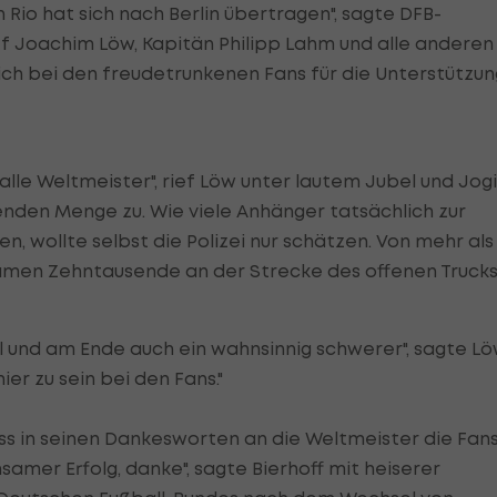
Rio hat sich nach Berlin übertragen", sagte DFB-
 Joachim Löw, Kapitän Philipp Lahm und alle anderen
 bei den freudetrunkenen Fans für die Unterstützun
 alle Weltmeister", rief Löw unter lautem Jubel und Jogi
en Menge zu. Wie viele Anhänger tatsächlich zur
n, wollte selbst die Polizei nur schätzen. Von mehr als
amen Zehntausende an der Strecke des offenen Truck
el und am Ende auch ein wahnsinnig schwerer", sagte Lö
hier zu sein bei den Fans."
s in seinen Dankesworten an die Weltmeister die Fans
samer Erfolg, danke", sagte Bierhoff mit heiserer