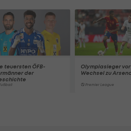
e teuersten ÖFB-
Olympiasieger vor
ormänner der
Wechsel zu Arsena
eschichte
ußball
Premier League