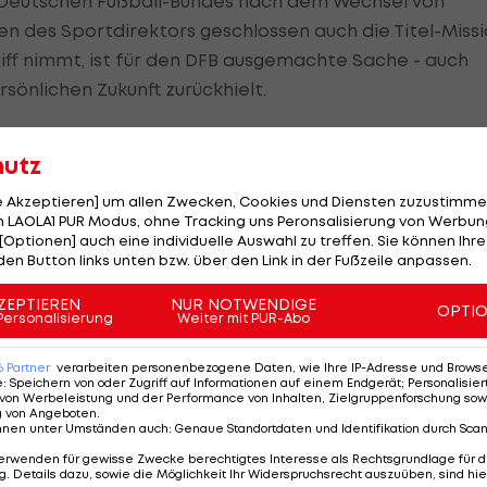
s Deutschen Fußball-Bundes nach dem Wechsel von
ten des Sportdirektors geschlossen auch die Titel-Miss
riff nimmt, ist für den DFB ausgemachte Sache - auch
sönlichen Zukunft zurückhielt.
hutz
s gesagt, ich sage es auch: Wir sind total sicher, dass
le Akzeptieren] um allen Zwecken, Cookies und Diensten zuzustimme
 LAOLA1 PUR Modus, ohne Tracking uns Peronsalisierung von Werbung
te DFB-Generalsekretär Helmut Sandrock und forderte:
[Optionen] auch eine individuelle Auswahl zu treffen. Sie können Ihre
paar Tage Urlaub machen." Die Chefs des Weltmeister-
den Button links unten bzw. über den Link in der Fußzeile anpassen.
 3. September zum Start in die neue Länderspielsais
ZEPTIEREN
NUR NOTWENDIGE
OPTI
che Nationalelf als Chefcoach betreuen wird.
Personalisierung
Weiter mit PUR-Abo
- so wie auch
Manuel Neuer
oder Rekordtorjäger Miros
6
Partner
verarbeiten personenbezogene Daten, wie Ihre IP-Adresse und Browser-
e
:
Speichern von oder Zugriff auf Informationen auf einem Endgerät; Personalisi
ie Nummer eins der Welt sind wir", der Klassiker "Oh, w
von Werbeleistung und der Performance von Inhalten, Zielgruppenforschung sow
g von Angeboten
.
-Hit "An Tagen wie diesen". Helene Fischer textete na
nnen unter Umständen auch
:
Genaue Standortdaten und Identifikation durch Sca
4, 1974 und 1990 extra für die Siegesfeier ihren Ohrwu
erwenden für gewisse Zwecke berechtigtes Interesse als Rechtsgrundlage für d
was Liebe mit uns macht" sang sie "Spür', was Fußball mi
. Details dazu, sowie die Möglichkeit Ihr Widerspruchsrecht auszuüben, sind hie