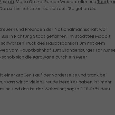
ustafi
, Mario Götze, Roman Weidenfeller und
Toni Kro
 Daraufhin richteten sie sich auf: "So gehen die
Betreuern und Freunden der Nationalmannschaft war
Bus in Richtung Stadt gefahren. Im Stadtteil Moabit
en schwarzen Truck des Hauptsponsors um mit dem
 Weg vom Hauptbahnhof zum Brandenburger Tor nur s
schob sich die Karawane durch ein Meer
t einer großen 1 auf der Vorderseite und trank bei
 "Dass wir so vielen Freude bereitet haben, ist mehr
sinn, und das ist der Wahnsinn", sagte DFB-Präsident