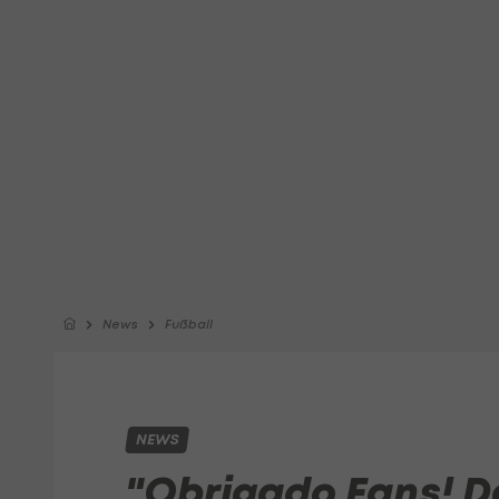
News
Fußball
NEWS
"Obrigado Fans! De