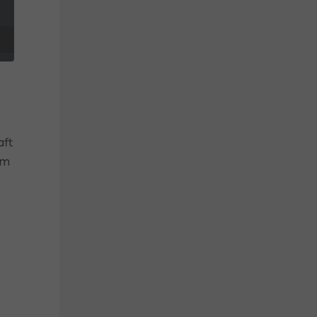
ft
em