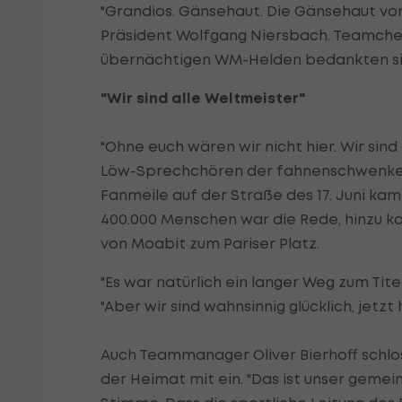
"Grandios. Gänsehaut. Die Gänsehaut von 
Präsident Wolfgang Niersbach. Teamchef
übernächtigen WM-Helden bedankten sich
"Wir sind alle Weltmeister"
"Ohne euch wären wir nicht hier. Wir sind
Löw-Sprechchören der fahnenschwenkend
Fanmeile auf der Straße des 17. Juni kame
400.000 Menschen war die Rede, hinzu k
von Moabit zum Pariser Platz.
"Es war natürlich ein langer Weg zum Tit
"Aber wir sind wahnsinnig glücklich, jetzt 
Auch Teammanager Oliver Bierhoff schlos
der Heimat mit ein. "Das ist unser gemein