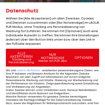
Datenschutz
Wählen Sie [Alle Akzeptieren] um allen Zwecken, Cookies
und Diensten zuzustimmen oder [Nur Notwendige] im LAOLA1
Karrieresprung! ÖVV-
Die teuerst
PUR Modus, ohne Tracking uns Peronsalisierung von
Teamspieler wechselt
Tormänner d
Werbung fortzufahren. Sie können mit [Optionen] auch eine
in Topliga
Geschichte
individuelle Auswahl zu treffen. Sie können Ihre Einstellungen
jederzeit über den Button links unten bzw. über den Link in
Sport-Mix
Fußball
der Fußzeile anpassen.
ALLE
NUR
TEILEN
AKZEPTIEREN
OPTIONEN
NOTWENDIGE
Tracking und
Weiter mit PUR-Abo
Personalisierung
Wir und
unsere
186
Partner
verarbeiten personenbezogene Daten, wie
Ihre IP-Adresse und Browser-Attribute für die folgenden Zwecke
:
Speichern von oder Zugriff auf Informationen auf einem Endgerät;
KOMMENTARE
Personalisierte Werbung und Inhalte, Messung von Werbeleistung und
der Performance von Inhalten, Zielgruppenforschung sowie Entwicklung
und Verbesserung von Angeboten
.
Diese Zwecke können unter Umständen auch
:
Genaue Standortdaten
und Identifikation durch Scannen von Endgeräten
.
Manche Partner verwenden für gewisse Zwecke berechtigtes
Interesse als Rechtsgrundlage für die Datenverarbeitung. Details
dazu, sowie die Möglichkeit Ihr Widerspruchsrecht auszuüben, sind hier