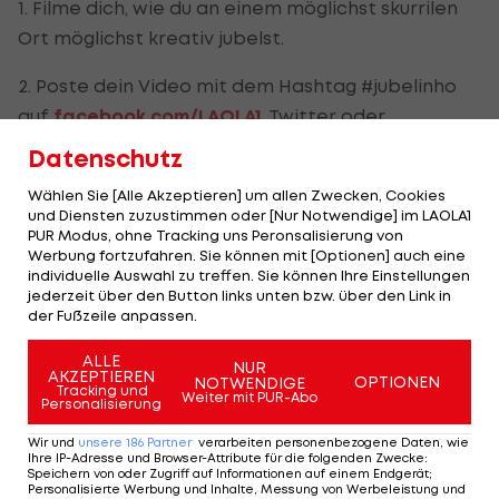
1. Filme dich, wie du an einem möglichst skurrilen
Ort möglichst kreativ jubelst.
2. Poste dein Video mit dem Hashtag #jubelinho
auf
facebook.com/LAOLA1
, Twitter oder
Instagram.
Datenschutz
3. Hilf mit, eine Jubel-Welle quer durch das Land
Wählen Sie [Alle Akzeptieren] um allen Zwecken, Cookies
und Diensten zuzustimmen oder [Nur Notwendige] im LAOLA1
gehen zu lassen, indem du drei deiner Freunde
PUR Modus, ohne Tracking uns Peronsalisierung von
nominierst, ebenfalls ein Jubel-Video zu posten.
Werbung fortzufahren. Sie können mit [Optionen] auch eine
individuelle Auswahl zu treffen. Sie können Ihre Einstellungen
Natürlich nur wer möchte.
jederzeit über den Button links unten bzw. über den Link in
der Fußzeile anpassen.
ALLE
NUR
AKZEPTIEREN
Am Ende küren wir die besten Videos. Auf die
OPTIONEN
NOTWENDIGE
Tracking und
Weiter mit PUR-Abo
Personalisierung
Sieger warten ein signiertes Trikot von
David
Alaba
sowie andere Preise.
Wir und
unsere
186
Partner
verarbeiten personenbezogene Daten, wie
Ihre IP-Adresse und Browser-Attribute für die folgenden Zwecke
:
Speichern von oder Zugriff auf Informationen auf einem Endgerät;
Und so könnte das aussehen:
Personalisierte Werbung und Inhalte, Messung von Werbeleistung und