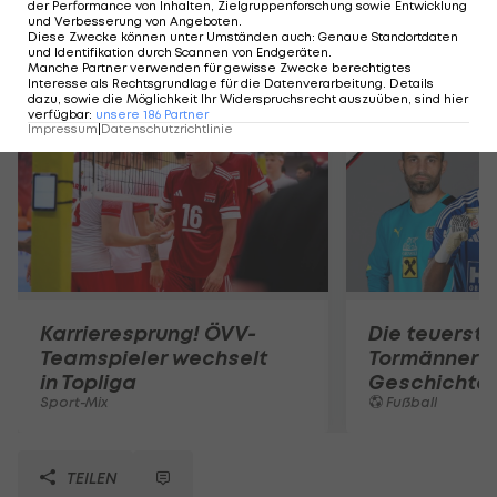
der Performance von Inhalten, Zielgruppenforschung sowie Entwicklung
und Verbesserung von Angeboten
.
Diese Zwecke können unter Umständen auch
:
Genaue Standortdaten
und Identifikation durch Scannen von Endgeräten
.
Mehr zum Thema
Manche Partner verwenden für gewisse Zwecke berechtigtes
Interesse als Rechtsgrundlage für die Datenverarbeitung. Details
dazu, sowie die Möglichkeit Ihr Widerspruchsrecht auszuüben, sind hier
verfügbar
:
unsere
186
Partner
Impressum
|
Datenschutzrichtlinie
Karrieresprung! ÖVV-
Die teuerst
Teamspieler wechselt
Tormänner d
in Topliga
Geschichte
Sport-Mix
Fußball
TEILEN