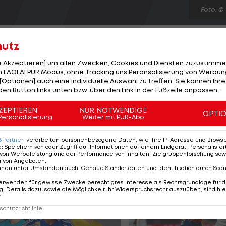
Foto: ©
hutz
le Akzeptieren] um allen Zwecken, Cookies und Diensten zuzustimme
 LAOLA1 PUR Modus, ohne Tracking uns Peronsalisierung von Werbung
[Optionen] auch eine individuelle Auswahl zu treffen. Sie können Ihre
einem guten Weg zur WM 2014. Die Truppe rund um
den Button links unten bzw. über den Link in der Fußzeile anpassen.
r Argentinien zu einem torlosen Remis. Zapata (26.) u
ndes einen Rückschlag hinnehmen und sich auswärts geg
ZEPTIEREN
NUR NOTWENDIGE
OPTI
Personalisierung
Weiter mit PUR-Abo
der einzige Treffer (12.). Chile jubelt über einen 2:1-Sie
r dem Fünften Venezuela, das in Bolivien 1:1 spielt.
6
Partner
verarbeiten personenbezogene Daten, wie Ihre IP-Adresse und Browser-
e
:
Speichern von oder Zugriff auf Informationen auf einem Endgerät; Personalisi
von Werbeleistung und der Performance von Inhalten, Zielgruppenforschung sow
g von Angeboten
.
nnen unter Umständen auch
:
Genaue Standortdaten und Identifikation durch Sca
erwenden für gewisse Zwecke berechtigtes Interesse als Rechtsgrundlage für d
. Details dazu, sowie die Möglichkeit Ihr Widerspruchsrecht auszuüben, sind hie
r
chutzrichtlinie