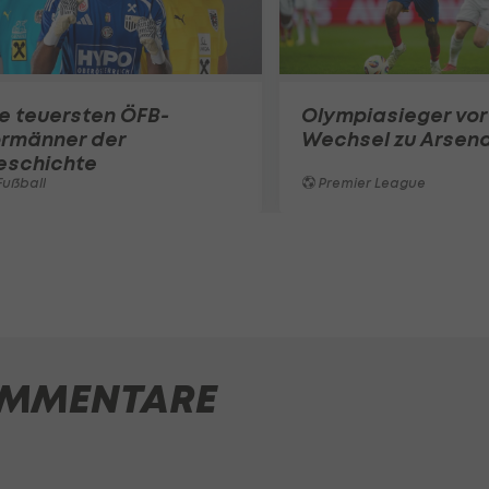
e teuersten ÖFB-
Olympiasieger vor
ormänner der
Wechsel zu Arsena
eschichte
ußball
Premier League
MMENTARE