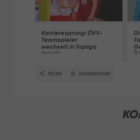
Karrieresprung! ÖVV-
Di
Teamspieler
T
wechselt in Topliga
G
Sport-Mix
F
TEILEN
KOMMENTARE
KO