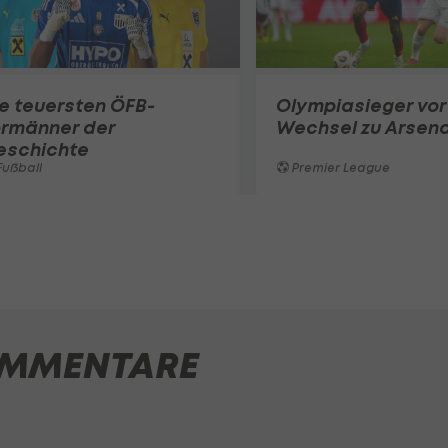
e teuersten ÖFB-
Olympiasieger vor
ormänner der
Wechsel zu Arsena
eschichte
ußball
Premier League
MMENTARE