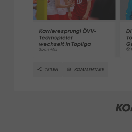
Karrieresprung! ÖVV-
Di
Teamspieler
T
wechselt in Topliga
G
Sport-Mix
F
TEILEN
KOMMENTARE
KO