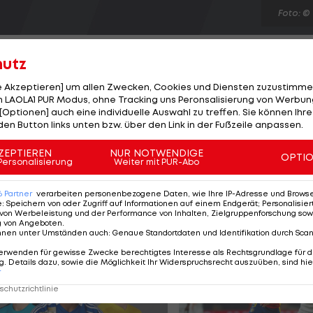
Foto: ©
hutz
le Akzeptieren] um allen Zwecken, Cookies und Diensten zuzustimme
 LAOLA1 PUR Modus, ohne Tracking uns Peronsalisierung von Werbung
[Optionen] auch eine individuelle Auswahl zu treffen. Sie können Ihre
lländischen Nationalmannschaft. Der 60-Jährige tritt d
den Button links unten bzw. über den Link in der Fußzeile anpassen.
 nach dem schwachen Abschneiden bei der EM in Polen
rtag des Ex-Bayern-Coaches läuft bis zur WM 2014. Van
ZEPTIEREN
NUR NOTWENDIGE
OPTI
Personalisierung
Weiter mit PUR-Abo
seiner Führung verpasste die "Elftal" allerdings die
üdkorea. Co-Trainer wird Ex-Nationalspieler Danny Blin
6
Partner
verarbeiten personenbezogene Daten, wie Ihre IP-Adresse und Browser-
e
:
Speichern von oder Zugriff auf Informationen auf einem Endgerät; Personalisi
von Werbeleistung und der Performance von Inhalten, Zielgruppenforschung sow
g von Angeboten
.
nnen unter Umständen auch
:
Genaue Standortdaten und Identifikation durch Sca
erwenden für gewisse Zwecke berechtigtes Interesse als Rechtsgrundlage für d
. Details dazu, sowie die Möglichkeit Ihr Widerspruchsrecht auszuüben, sind hie
r
chutzrichtlinie