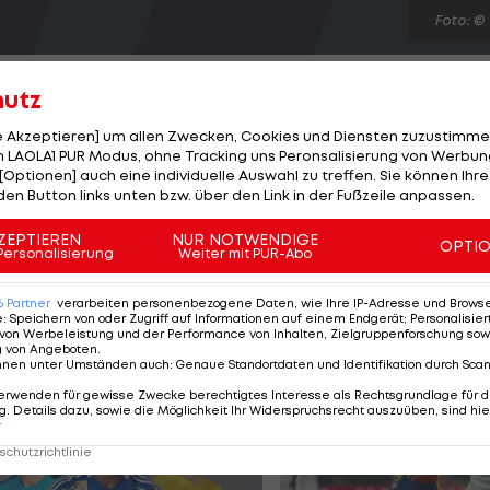
Foto: ©
hutz
le Akzeptieren] um allen Zwecken, Cookies und Diensten zuzustimme
 LAOLA1 PUR Modus, ohne Tracking uns Peronsalisierung von Werbung
[Optionen] auch eine individuelle Auswahl zu treffen. Sie können Ihre
onischen Nationalmannschaft zurückgetreten. Der 63-
den Button links unten bzw. über den Link in der Fußzeile anpassen.
r Zeit mit dem mazedonischen Fußball-Verband wegen
er Forderungen des Verbandes weigerte sich Toshack, 
ZEPTIEREN
NUR NOTWENDIGE
OPTI
Personalisierung
Weiter mit PUR-Abo
ufgrund dieses Konfliktes erklärte sich der ehemalige
Vertrag aufzulösen. Er war erst seit einem Jahr im Amt.
6
Partner
verarbeiten personenbezogene Daten, wie Ihre IP-Adresse und Browser-
e
:
Speichern von oder Zugriff auf Informationen auf einem Endgerät; Personalisi
von Werbeleistung und der Performance von Inhalten, Zielgruppenforschung sow
g von Angeboten
.
nnen unter Umständen auch
:
Genaue Standortdaten und Identifikation durch Sca
erwenden für gewisse Zwecke berechtigtes Interesse als Rechtsgrundlage für d
. Details dazu, sowie die Möglichkeit Ihr Widerspruchsrecht auszuüben, sind hie
r
chutzrichtlinie