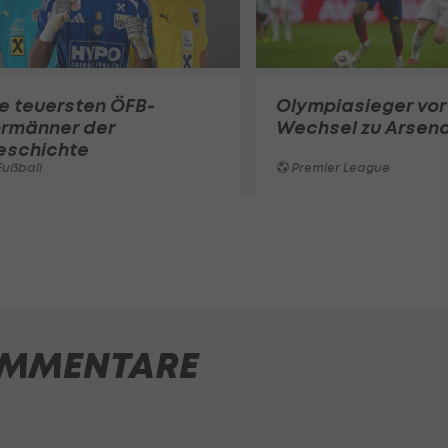
e teuersten ÖFB-
Olympiasieger vor
ormänner der
Wechsel zu Arsena
eschichte
ußball
Premier League
MMENTARE