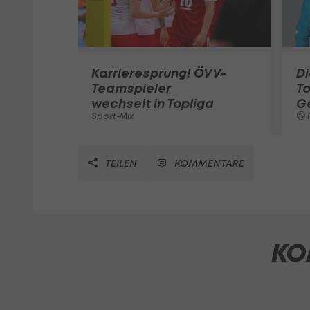
Karrieresprung! ÖVV-
Di
Teamspieler
T
wechselt in Topliga
G
Sport-Mix
F
TEILEN
KOMMENTARE
KO