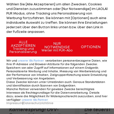
Meter-Hammer von Di Maria (73.) sorgen für klare
Wählen Sie [Alle Akzeptieren] um allen Zwecken, Cookies
und Diensten zuzustimmen oder [Nur Notwendige] im LAOLA1
Verhältnisse in Frankfurt, Höwedes (81.) gelingt der
PUR Modus, ohne Tracking uns Peronsalisierung von
verdiente Anschlusstreffer. Belgien besiegt die
Werbung fortzufahren. Sie können mit [Optionen] auch eine
individuelle Auswahl zu treffen. Sie können Ihre Einstellungen
Niederlande mit 4:2. Mit demselben Ergebnis
jederzeit über den Button links unten bzw. über den Link in
gewinnt die Schweiz in Kroatien. Dänemark-
der Fußzeile anpassen.
Slowakei endet 1:3.
ALLE
NUR
AKZEPTIEREN
OPTIONEN
NOTWENDIGE
Mehr zum Thema
Tracking und
Weiter mit PUR-Abo
Personalisierung
Wir und
unsere
186
Partner
verarbeiten personenbezogene Daten, wie
Ihre IP-Adresse und Browser-Attribute für die folgenden Zwecke
:
Speichern von oder Zugriff auf Informationen auf einem Endgerät;
Personalisierte Werbung und Inhalte, Messung von Werbeleistung und
der Performance von Inhalten, Zielgruppenforschung sowie Entwicklung
und Verbesserung von Angeboten
.
Diese Zwecke können unter Umständen auch
:
Genaue Standortdaten
und Identifikation durch Scannen von Endgeräten
.
Manche Partner verwenden für gewisse Zwecke berechtigtes
Interesse als Rechtsgrundlage für die Datenverarbeitung. Details
dazu, sowie die Möglichkeit Ihr Widerspruchsrecht auszuüben, sind hier
verfügbar
:
unsere
186
Partner
Impressum
|
Datenschutzrichtlinie
Karrieresprung! ÖVV-
Die teuerst