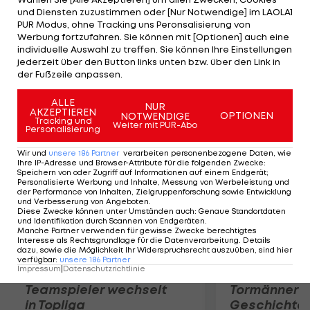
braucht die öffentliche Aufmerksamkeit. Aber
und Diensten zuzustimmen oder [Nur Notwendige] im LAOLA1
ohne Qualifikation - keine Chance", ätzt Lehmann
PUR Modus, ohne Tracking uns Peronsalisierung von
Werbung fortzufahren. Sie können mit [Optionen] auch eine
via "Twitter". Kahn hatte im "kicker" Interesse
individuelle Auswahl zu treffen. Sie können Ihre Einstellungen
gezeigt: "Interessanten Aufgaben gegenüber bin
jederzeit über den Button links unten bzw. über den Link in
der Fußzeile anpassen.
ich immer aufgeschlossen."
ALLE
NUR
Mehr zum Thema
AKZEPTIEREN
OPTIONEN
NOTWENDIGE
Tracking und
Weiter mit PUR-Abo
Personalisierung
Wir und
unsere
186
Partner
verarbeiten personenbezogene Daten, wie
Ihre IP-Adresse und Browser-Attribute für die folgenden Zwecke
:
Speichern von oder Zugriff auf Informationen auf einem Endgerät;
Personalisierte Werbung und Inhalte, Messung von Werbeleistung und
der Performance von Inhalten, Zielgruppenforschung sowie Entwicklung
und Verbesserung von Angeboten
.
Diese Zwecke können unter Umständen auch
:
Genaue Standortdaten
und Identifikation durch Scannen von Endgeräten
.
Manche Partner verwenden für gewisse Zwecke berechtigtes
Interesse als Rechtsgrundlage für die Datenverarbeitung. Details
dazu, sowie die Möglichkeit Ihr Widerspruchsrecht auszuüben, sind hier
verfügbar
:
unsere
186
Partner
Impressum
|
Datenschutzrichtlinie
Karrieresprung! ÖVV-
Die teuerst
Teamspieler wechselt
Tormänner d
in Topliga
Geschichte