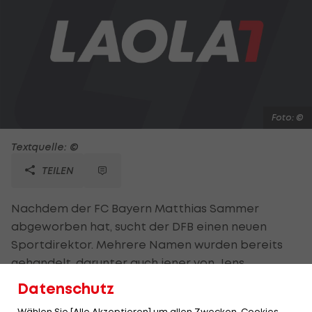
Foto: ©
Textquelle: ©
TEILEN
Nachdem der FC Bayern Matthias Sammer
abgeworben hat, sucht der DFB einen neuen
Sportdirektor. Mehrere Namen wurden bereits
gehandelt, darunter auch jener von Jens
Lehmann. Als Favorit gilt jedoch Oliver Kahn. Das
Datenschutz
sieht sein Erzrivale etwas anders. "Ich glaube, Kahn
Wählen Sie [Alle Akzeptieren] um allen Zwecken, Cookies