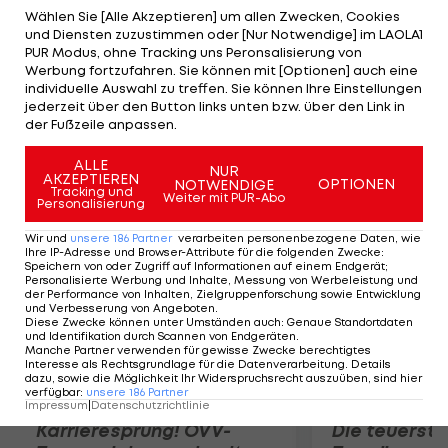
freute den Weltverband aufgrund des Vertrages
Wählen Sie [Alle Akzeptieren] um allen Zwecken, Cookies
und Diensten zuzustimmen oder [Nur Notwendige] im LAOLA1
mit Sponsor Budweiser aber überhaupt nicht und
PUR Modus, ohne Tracking uns Peronsalisierung von
handelte einen Deal aus. Für die Dauer der WM
Werbung fortzufahren. Sie können mit [Optionen] auch eine
individuelle Auswahl zu treffen. Sie können Ihre Einstellungen
wird nun eine Ausnahme gemacht. Neben dem
jederzeit über den Button links unten bzw. über den Link in
Standardbier gibt es aber auch eine alkoholfreie
der Fußzeile anpassen.
Version im Stadion zu kaufen.
ALLE
NUR
AKZEPTIEREN
OPTIONEN
NOTWENDIGE
Mehr zum Thema
Tracking und
Weiter mit PUR-Abo
Personalisierung
Wir und
unsere
186
Partner
verarbeiten personenbezogene Daten, wie
Ihre IP-Adresse und Browser-Attribute für die folgenden Zwecke
:
Speichern von oder Zugriff auf Informationen auf einem Endgerät;
Personalisierte Werbung und Inhalte, Messung von Werbeleistung und
der Performance von Inhalten, Zielgruppenforschung sowie Entwicklung
und Verbesserung von Angeboten
.
Diese Zwecke können unter Umständen auch
:
Genaue Standortdaten
und Identifikation durch Scannen von Endgeräten
.
Manche Partner verwenden für gewisse Zwecke berechtigtes
Interesse als Rechtsgrundlage für die Datenverarbeitung. Details
dazu, sowie die Möglichkeit Ihr Widerspruchsrecht auszuüben, sind hier
verfügbar
:
unsere
186
Partner
Impressum
|
Datenschutzrichtlinie
Karrieresprung! ÖVV-
Die teuerst