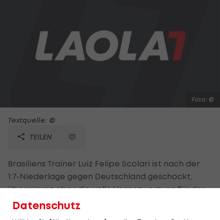
Foto: ©
Textquelle: ©
TEILEN
Brasiliens Trainer Luiz Felipe Scolari ist nach der
1:7-Niederlage gegen Deutschland geschockt,
übernimmt aber die volle Verantwortung für das
Debakel. "Das ist die schlimmste Niederlage aller
Datenschutz
Zeiten. Das Ergebnis fällt auf mich zurück, ich bin