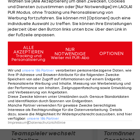
Wählen Sie [Alle Akzeptieren] um allen Zwecken, Cookies
der Verantwortliche", sagt der 65-Jährige. Auf das
und Diensten zuzustimmen oder [Nur Notwendige] im LAOLA1
Fehlen Neymars will er sich nicht hinausreden. "Es
PUR Modus, ohne Tracking uns Peronsalisierung von
Werbung fortzufahren. Sie können mit [Optionen] auch eine
gibt nicht irgendeinen Grund zu glauben, dass mit
individuelle Auswahl zu treffen. Sie können Ihre Einstellungen
Neymar alles anders gewesen wäre. Der ist
jederzeit über den Button links unten bzw. über den Link in
der Fußzeile anpassen.
Stürmer, der ist nicht hinten."
ALLE
NUR
AKZEPTIEREN
Mehr zum Thema
OPTIONEN
NOTWENDIGE
Tracking und
Weiter mit PUR-Abo
Personalisierung
Wir und
unsere
186
Partner
verarbeiten personenbezogene Daten, wie
Ihre IP-Adresse und Browser-Attribute für die folgenden Zwecke
:
Speichern von oder Zugriff auf Informationen auf einem Endgerät;
Personalisierte Werbung und Inhalte, Messung von Werbeleistung und
der Performance von Inhalten, Zielgruppenforschung sowie Entwicklung
und Verbesserung von Angeboten
.
Diese Zwecke können unter Umständen auch
:
Genaue Standortdaten
und Identifikation durch Scannen von Endgeräten
.
Manche Partner verwenden für gewisse Zwecke berechtigtes
Interesse als Rechtsgrundlage für die Datenverarbeitung. Details
dazu, sowie die Möglichkeit Ihr Widerspruchsrecht auszuüben, sind hier
verfügbar
:
unsere
186
Partner
Impressum
|
Datenschutzrichtlinie
Karrieresprung! ÖVV-
Die teuerst
Teamspieler wechselt
Tormänner d