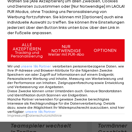
Wählen Sie [Alle Akzeptieren] um allen Zwecken, Cookies
sich nun den Schuss ans Aluminium tätowiert
und Diensten zuzustimmen oder [Nur Notwendige] im LAOLA1
haben lassen. Im Internet kursieren Fotos, die
PUR Modus, ohne Tracking uns Peronsalisierung von
Werbung fortzufahren. Sie können mit [Optionen] auch eine
diese Szene als Tatoo zeigen. Darunter steht "One
individuelle Auswahl zu treffen. Sie können Ihre Einstellungen
Centimeter from Glory". Eine offizielle Bestätigung
jederzeit über den Button links unten bzw. über den Link in
der Fußzeile anpassen.
für die Echtheit der Fotos gibt es vorerst nicht.
ALLE
NUR
AKZEPTIEREN
Mehr zum Thema
OPTIONEN
NOTWENDIGE
Tracking und
Weiter mit PUR-Abo
Personalisierung
Wir und
unsere
186
Partner
verarbeiten personenbezogene Daten, wie
Ihre IP-Adresse und Browser-Attribute für die folgenden Zwecke
:
Speichern von oder Zugriff auf Informationen auf einem Endgerät;
Personalisierte Werbung und Inhalte, Messung von Werbeleistung und
der Performance von Inhalten, Zielgruppenforschung sowie Entwicklung
und Verbesserung von Angeboten
.
Diese Zwecke können unter Umständen auch
:
Genaue Standortdaten
und Identifikation durch Scannen von Endgeräten
.
Manche Partner verwenden für gewisse Zwecke berechtigtes
Interesse als Rechtsgrundlage für die Datenverarbeitung. Details
dazu, sowie die Möglichkeit Ihr Widerspruchsrecht auszuüben, sind hier
verfügbar
:
unsere
186
Partner
Impressum
|
Datenschutzrichtlinie
Karrieresprung! ÖVV-
Die teuerst
Teamspieler wechselt
Tormänner d