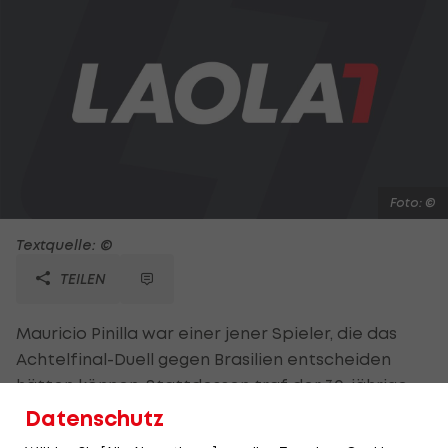
Foto: ©
Textquelle: ©
TEILEN
Mauricio Pinilla war einer jener Spieler, die das
Achtelfinal-Duell gegen Brasilien entscheiden
hätten können. Stattdessen traf der 30-jährige
Stürmer in der 120. Minute die Latte und vergab
Datenschutz
einen Elfmeter. Medienberichten zufolge soll er