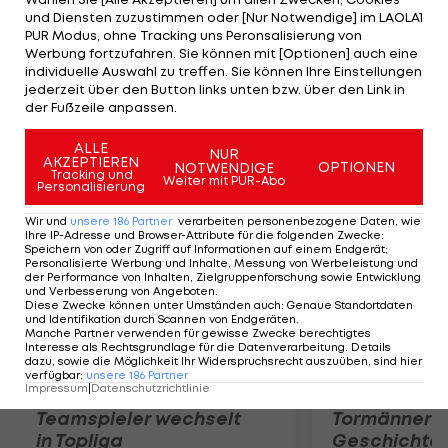
in der 16. Minute ungestüm attackiert hatte. Der
und Diensten zuzustimmen oder [Nur Notwendige] im LAOLA1
23-jährige DFB-Kicker rückte erst kurz vor Beginn
PUR Modus, ohne Tracking uns Peronsalisierung von
Werbung fortzufahren. Sie können mit [Optionen] auch eine
der Partie in die Startelf, da sich Sami Khedira
individuelle Auswahl zu treffen. Sie können Ihre Einstellungen
beim Aufwärmen eine Wadenverletzung
jederzeit über den Button links unten bzw. über den Link in
der Fußzeile anpassen.
zugezogen hatte.
ALLE
NUR
Mehr zum Thema
AKZEPTIEREN
OPTIONEN
NOTWENDIGE
Tracking und
Weiter mit PUR-Abo
Personalisierung
Wir und
unsere
186
Partner
verarbeiten personenbezogene Daten, wie
Ihre IP-Adresse und Browser-Attribute für die folgenden Zwecke
:
Speichern von oder Zugriff auf Informationen auf einem Endgerät;
Personalisierte Werbung und Inhalte, Messung von Werbeleistung und
der Performance von Inhalten, Zielgruppenforschung sowie Entwicklung
und Verbesserung von Angeboten
.
Diese Zwecke können unter Umständen auch
:
Genaue Standortdaten
und Identifikation durch Scannen von Endgeräten
.
Manche Partner verwenden für gewisse Zwecke berechtigtes
Interesse als Rechtsgrundlage für die Datenverarbeitung. Details
dazu, sowie die Möglichkeit Ihr Widerspruchsrecht auszuüben, sind hier
verfügbar
:
unsere
186
Partner
Impressum
|
Datenschutzrichtlinie
Karrieresprung! ÖVV-
Die teuerst
Teamspieler wechselt
Tormänner d
in Topliga
Geschichte