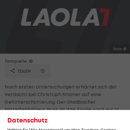
Foto: ©
Textquelle: ©
TEILEN
Nach ersten Untersuchungen erhärtet sich der
Verdacht bei Christoph Kramer auf eine
Gehirnerschütterung. Der Gladbacher
Mittelfeldakteur muss im WM-Finale nach nur 31
Spielminuten ausgewechselt werden, nachdem
Datenschutz
ihn der argentinische Verteidiger Ezequiel Garay
Wählen Sie [Alle Akzeptieren] um allen Zwecken, Cookies