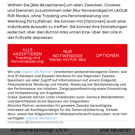
Argentiniens Pressesprecher. Ob es für einen
Wählen Sie [Alle Akzeptieren] um allen Zwecken, Cookies
und Diensten zuzustimmen oder [Nur Notwendige] im LAOLA1
Einsatz gegen Deutschland reicht, ist offen. Di
PUR Modus, ohne Tracking uns Peronsalisierung von
Maria zog sich in der Viertelfinal-Partie gegen
Werbung fortzufahren. Sie können mit [Optionen] auch eine
individuelle Auswahl zu treffen. Sie können Ihre Einstellungen
Belgien eine Oberschenkel-Verletzung zu und
jederzeit über den Button links unten bzw. über den Link in
fehlte daher im Halbfinale gegen die
der Fußzeile anpassen.
Niederlande.
ALLE
NUR
AKZEPTIEREN
OPTIONEN
NOTWENDIGE
Mehr zum Thema
Tracking und
Weiter mit PUR-Abo
Personalisierung
Wir und
unsere
186
Partner
verarbeiten personenbezogene Daten, wie
Ihre IP-Adresse und Browser-Attribute für die folgenden Zwecke
:
Speichern von oder Zugriff auf Informationen auf einem Endgerät;
Personalisierte Werbung und Inhalte, Messung von Werbeleistung und
der Performance von Inhalten, Zielgruppenforschung sowie Entwicklung
und Verbesserung von Angeboten
.
Diese Zwecke können unter Umständen auch
:
Genaue Standortdaten
und Identifikation durch Scannen von Endgeräten
.
Manche Partner verwenden für gewisse Zwecke berechtigtes
Interesse als Rechtsgrundlage für die Datenverarbeitung. Details
dazu, sowie die Möglichkeit Ihr Widerspruchsrecht auszuüben, sind hier
verfügbar
:
unsere
186
Partner
Impressum
|
Datenschutzrichtlinie
Karrieresprung! ÖVV-
Die teuerst