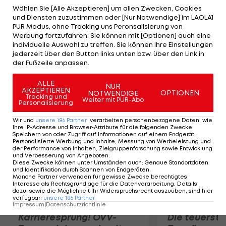
kann zum besten Spieler dieser WM gewählt
Wählen Sie [Alle Akzeptieren] um allen Zwecken, Cookies
und Diensten zuzustimmen oder [Nur Notwendige] im LAOLA1
werden", lobt ihn der 37-Jährige, der vor der WM
PUR Modus, ohne Tracking uns Peronsalisierung von
noch das Fehlen von Führungspersönlichkeiten
Werbung fortzufahren. Sie können mit [Optionen] auch eine
individuelle Auswahl zu treffen. Sie können Ihre Einstellungen
angeprangert hat. Zweiter Eckpfeiler der
jederzeit über den Button links unten bzw. über den Link in
Deutschen sei ihr Goalie. "Manuel Neuer ist unsere
der Fußzeile anpassen.
Lebensversicherung."
ALLE
NUR
AKZEPTIEREN
OPTIONEN
NOTWENDIGE
Mehr zum Thema
Tracking und
Weiter mit PUR-Abo
Personalisierung
Wir und
unsere
186
Partner
verarbeiten personenbezogene Daten, wie
Ihre IP-Adresse und Browser-Attribute für die folgenden Zwecke
:
Speichern von oder Zugriff auf Informationen auf einem Endgerät;
Personalisierte Werbung und Inhalte, Messung von Werbeleistung und
der Performance von Inhalten, Zielgruppenforschung sowie Entwicklung
und Verbesserung von Angeboten
.
Diese Zwecke können unter Umständen auch
:
Genaue Standortdaten
und Identifikation durch Scannen von Endgeräten
.
Manche Partner verwenden für gewisse Zwecke berechtigtes
Interesse als Rechtsgrundlage für die Datenverarbeitung. Details
dazu, sowie die Möglichkeit Ihr Widerspruchsrecht auszuüben, sind hier
verfügbar
:
unsere
186
Partner
Impressum
|
Datenschutzrichtlinie
Karrieresprung! ÖVV-
Die teuerst