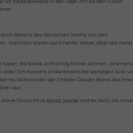
r ist beispielsweise in der Lage, mit beiden Füßen
lmer.
h auch abseits des deutschen Teams von den
t: „Natürlich waren auch Fehler dabei, aber die meis
 Typen, die beide zum Erfolg führen können: „Einerseit
er oder Tim Howard. Andererseits die wendigen Süd- u
lermo Ochoa oder der Chilene Claudio Bravo. Bei ihne
rer aus.“
 sowie Costa Ricas
Keylor Navas
sind es auch, die Alme