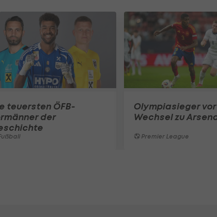
e teuersten ÖFB-
Olympiasieger vor
ormänner der
Wechsel zu Arsena
eschichte
ußball
Premier League