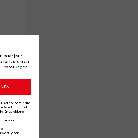
s
n oder [Nur
 fortzufahren.
 Einstellungen
an
ONEN
Attribute für die
erte Werbung und
ie Entwicklung
nnen von
ie
r verfügbar
: