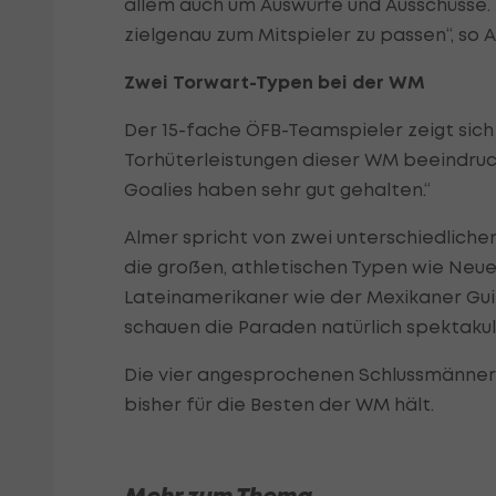
allem auch um Auswürfe und Ausschüsse. E
zielgenau zum Mitspieler zu passen“, so A
Zwei Torwart-Typen bei der WM
Der 15-fache ÖFB-Teamspieler zeigt sic
Torhüterleistungen dieser WM beeindruck
Goalies haben sehr gut gehalten.“
Almer spricht von zwei unterschiedlichen
die großen, athletischen Typen wie Neu
Lateinamerikaner wie der Mexikaner Guil
schauen die Paraden natürlich spektakulä
Die vier angesprochenen Schlussmänner
bisher für die Besten der WM hält.