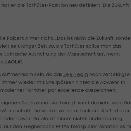
t hat er die Torhüter-Position neu definiert. Die Zukunft
e Robert Almer nicht. „Das ist nicht die Zukunft, sonde
elt seit langer Zeit so, als Torhüter sollte man das
e taktische Ausrichtung der Mannschaft an“, meint
it
LAOLA1
.
 aufmerksam sein, da das
DFB-Team
hoch verteidigte.
 immer wieder mit Steilpässen hinter die Abwehr. In
moderner Torhüter par excellence auszeichnen.
eigenen Sechzehner verteidigt, wirst du nicht viele Bäl
Mannschaft, die weiter vorne attackiert. Als Torhüter
oder davor. Da bleibt einem nichts anderes übrig.
verbunden. Gegnerische Mittelfeldspieler könnten es m