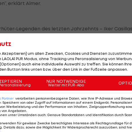
“, erklärt Almer.
üter-Legenden des letzten Jahrzehnts – Iker Casilla
runde die Segel streichen. Insbesondere die Patzer des
hutz
rung bleiben.
le Akzeptieren] um allen Zwecken, Cookies und Diensten zuzustimme
r dennoch nichts wissen. „Buffon ist nach wie ein
 LAOLA1 PUR Modus, ohne Tracking uns Peronsalisierung von Werbung
[Optionen] auch eine individuelle Auswahl zu treffen. Sie können Ihre
r nicht überragend gehalten, aber er war auch nicht 
den Button links unten bzw. über den Link in der Fußzeile anpassen.
 agiert man eben manchmal unglücklich. Vor allem, wenn
 wird. Das geht auch an einem Casillas nicht spurlos
ZEPTIEREN
NUR NOTWENDIGE
OPTI
Personalisierung
Weiter mit PUR-Abo
6
Partner
verarbeiten personenbezogene Daten, wie Ihre IP-Adresse und Browser-
den Schlussmännern mehr Respekt ein. Er erinnert
e
:
Speichern von oder Zugriff auf Informationen auf einem Endgerät; Personalisi
von Werbeleistung und der Performance von Inhalten, Zielgruppenforschung sow
ch finde es traurig, dass die Medien aus dieser
g von Angeboten
.
nnen unter Umständen auch
:
Genaue Standortdaten und Identifikation durch Sca
ben, sondern einfach weiter auf die Torhüter
erwenden für gewisse Zwecke berechtigtes Interesse als Rechtsgrundlage für d
essen: Wir sind auch nur Menschen und jeder Mensch
. Details dazu, sowie die Möglichkeit Ihr Widerspruchsrecht auszuüben, sind hie
r