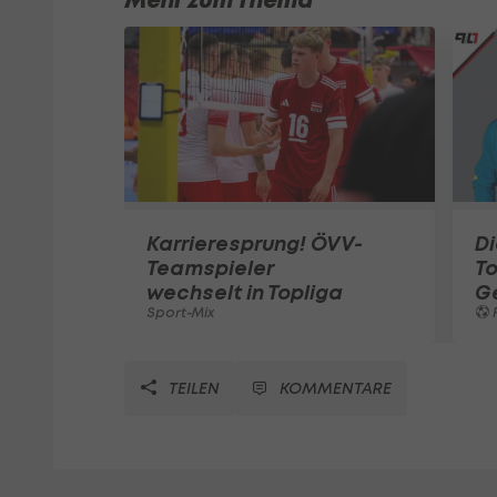
Mehr zum Thema
Karrieresprung! ÖVV-
Di
Teamspieler
T
wechselt in Topliga
G
Sport-Mix
F
TEILEN
KOMMENTARE