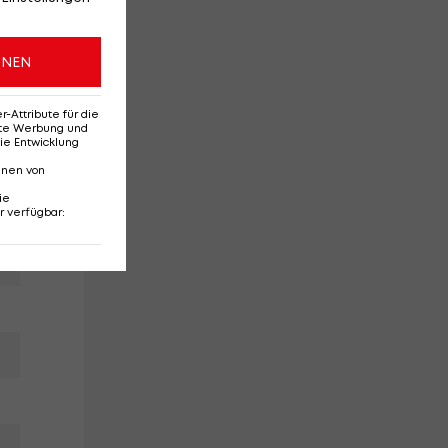
er
er
ONEN
Attribute für die
erte Werbung und
ie Entwicklung
nnen von
ie
r verfügbar
: