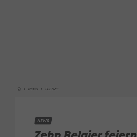
News
Fußball
NEWS
Zehn Belgier feiern