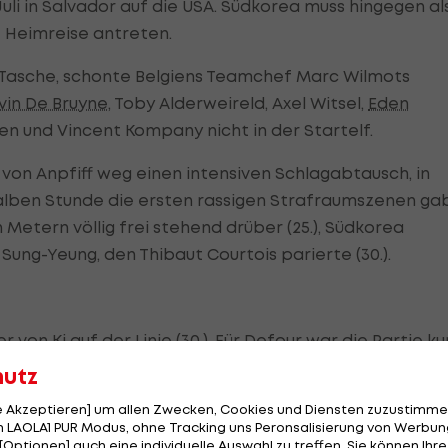
 Juli in Salvador auf die USA. Südkorea muss hingegen al
 Heimreise antreten.
r Tasche, schonte Belgiens Teamchef Marc Wilmots
vin De Bruyne
, Toby Alderweireld, Axel Witsel,
Eden
n und Vincent Kompany nicht in der Startelf.
 von Anpfiff weg einen intensiven Schlagabtausch, in
lben Stunde die ersten rassigen Strafraumszenen gab
 Metern völlig frei stehend drüber (25.), Südkorea
ung-Yeung, den Thibaut Courtois parierte (30.).
on Ki auf der Linie (30.). Für Defour war die Partie ku
om FC Porto trat Kim Shin-Wook aufs Schienbein und sa
hutz
le Akzeptieren] um allen Zwecken, Cookies und Diensten zuzustimme
 LAOLA1 PUR Modus, ohne Tracking uns Peronsalisierung von Werbung
Fahrt auf. Die tief stehenden Belgier prüften mit ein
[Optionen] auch eine individuelle Auswahl zu treffen. Sie können Ihre