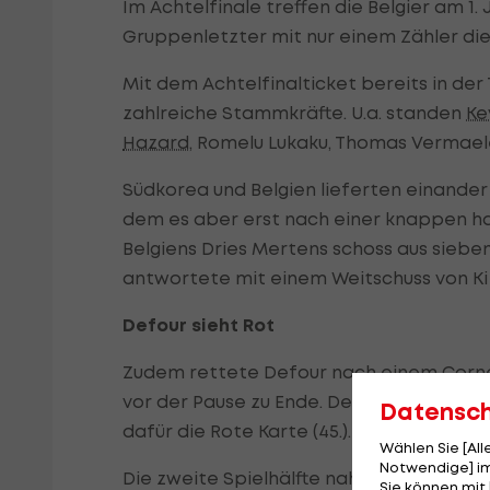
Im Achtelfinale treffen die Belgier am 1.
Gruppenletzter mit nur einem Zähler die
Mit dem Achtelfinalticket bereits in de
zahlreiche Stammkräfte. U.a. standen
Ke
Hazard
, Romelu Lukaku, Thomas Vermaele
Südkorea und Belgien lieferten einander
dem es aber erst nach einer knappen ha
Belgiens Dries Mertens schoss aus sieben
antwortete mit einem Weitschuss von Ki S
Defour sieht Rot
Zudem rettete Defour nach einem Corner v
vor der Pause zu Ende. Der 26-Jährige v
Datensc
dafür die Rote Karte (45.).
Wählen Sie [Al
Notwendige] im
Die zweite Spielhälfte nahm nur langsam 
Sie können mit 