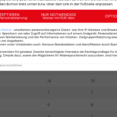
u (59.), im Gegenzug landete eine Flanke von Ki an d
den Button links unten bzw. über den Link in der Fußzeile anpassen.
ter leidenschaftlich an, brachten die dezimierten Belgi
ZEPTIEREN
NUR NOTWENDIGE
OPTI
Personalisierung
Weiter mit PUR-Abo
6
Partner
verarbeiten personenbezogene Daten, wie Ihre IP-Adresse und Browser-
e
:
Speichern von oder Zugriff auf Informationen auf einem Endgerät; Personalisi
Südkorea
Belgien
von Werbeleistung und der Performance von Inhalten, Zielgruppenforschung sow
g von Angeboten
.
55.4%
44.6%
nnen unter Umständen auch
:
Genaue Standortdaten und Identifikation durch Sca
erwenden für gewisse Zwecke berechtigtes Interesse als Rechtsgrundlage für d
. Details dazu, sowie die Möglichkeit Ihr Widerspruchsrecht auszuüben, sind hie
43.8%
56.2%
r
chutzrichtlinie
7
4
16
15
7
7
9
8
2
3