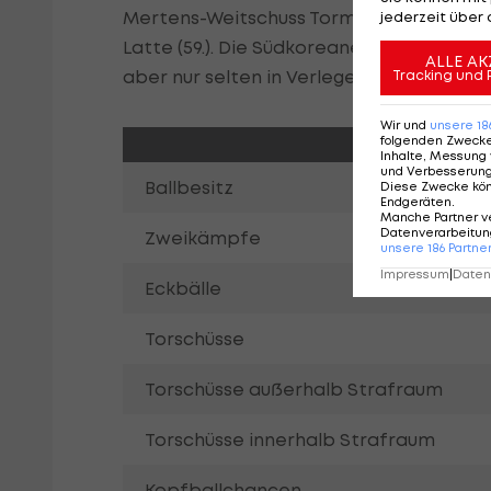
Mertens-Weitschuss Tormann Kim Seung-Gy
jederzeit über 
Latte (59.). Die Südkoreaner rannten wei
ALLE AK
aber nur selten in Verlegenheit.
Tracking und 
Wir und
unsere
18
folgenden Zweck
Inhalte, Messung 
und Verbesserun
Ballbesitz
Diese Zwecke kö
Endgeräten
.
Manche Partner v
Datenverarbeitung
Zweikämpfe
unsere
186
Partne
Impressum
|
Datens
Eckbälle
Torschüsse
Torschüsse außerhalb Strafraum
Torschüsse innerhalb Strafraum
Kopfballchancen