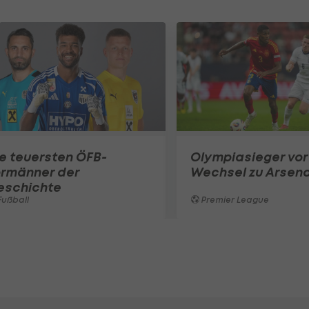
e teuersten ÖFB-
Olympiasieger vor
ormänner der
Wechsel zu Arsena
eschichte
ußball
Premier League