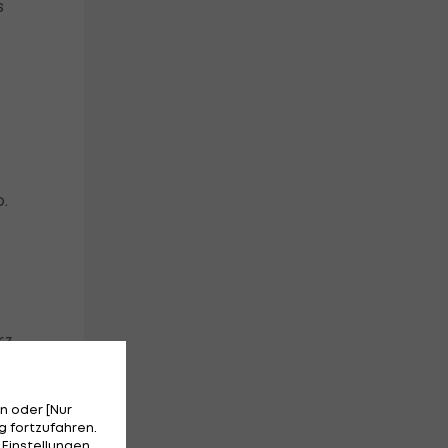
s
.
rz
h
n oder [Nur
 fortzufahren.
em
 Einstellungen