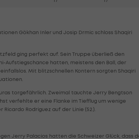
17
17
tionen Gökhan Inler und Josip Drmic schloss Shaqiri
feld ging perfekt auf. Sein Truppe überließ den
ni-Aufstiegschance hatten, meistens den Ball, der
infallslos. Mit blitzschnellen Kontern sorgten Shaqiri
tuationen.
uras torgefährlich. Zweimal tauchte Jerry Bengtson
hst verfehlte er eine Flanke im Tiefflug um wenige
 Ricardo Rodriguez auf der Linie (52.).
gen Jerry Palacios hatten die Schweizer Glück, dass d