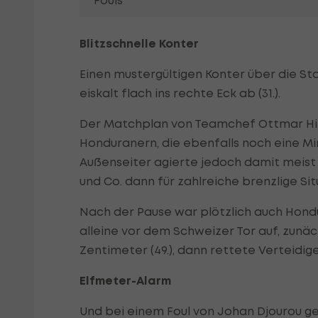
Fouls
Blitzschnelle Konter
Einen mustergültigen Konter über die Sta
eiskalt flach ins rechte Eck ab (31.).
Der Matchplan von Teamchef Ottmar Hitz
Honduranern, die ebenfalls noch eine Mi
Außenseiter agierte jedoch damit meist e
und Co. dann für zahlreiche brenzlige Si
Nach der Pause war plötzlich auch Hond
alleine vor dem Schweizer Tor auf, zunäc
Zentimeter (49.), dann rettete Verteidiger
Elfmeter-Alarm
Und bei einem Foul von Johan Djourou ge