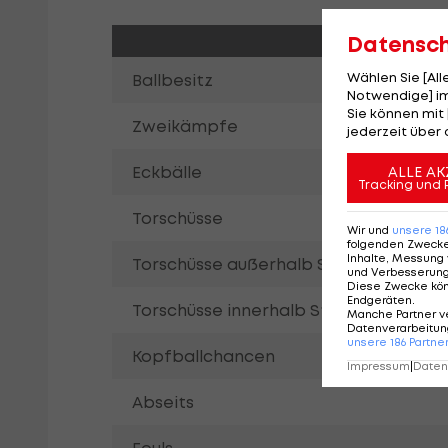
Datensc
Wählen Sie [Al
Ballbesitz
Notwendige] im
Sie können mit 
Zweikämpfe
jederzeit über 
Eckbälle
ALLE AK
Tracking und 
Torschüsse
Wir und
unsere
18
folgenden Zweck
Inhalte, Messung 
Torschüsse außerhalb Strafraum
und Verbesserun
Diese Zwecke kö
Endgeräten
.
Torschüsse innerhalb Strafraum
Manche Partner v
Datenverarbeitung
unsere
186
Partne
Kopfballchancen
Impressum
|
Datens
Abseits