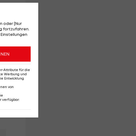
n oder [Nur
 fortzufahren.
 Einstellungen
ONEN
Attribute für die
erte Werbung und
ie Entwicklung
nnen von
ie
r verfügbar
: