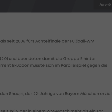
Foto: ©
ls seit 2006 fürs Achtelfinale der Fußball-WM
(2:0) und beendeten damit die Gruppe E hinter
rrent Ekuador musste sich im Parallelspiel gegen die
an Shaqiri, der 22-Jährige von Bayern München erziel
r seit 1954, der in einem WM-Match mehr als ein Tor