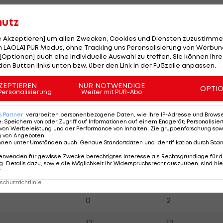
hutz
Honduras
Schweiz
le Akzeptieren] um allen Zwecken, Cookies und Diensten zuzustimme
61.9 %
38.1 %
 LAOLA1 PUR Modus, ohne Tracking uns Peronsalisierung von Werbung
[Optionen] auch eine individuelle Auswahl zu treffen. Sie können Ihre
47.96 %
52.04 %
den Button links unten bzw. über den Link in der Fußzeile anpassen.
8
1
ZEPTIEREN
NUR NOTWENDIGE
OPTI
Personalisierung
Weiter mit PUR-Abo
12
16
6
Partner
verarbeiten personenbezogene Daten, wie Ihre IP-Adresse und Browser-
e
:
Speichern von oder Zugriff auf Informationen auf einem Endgerät; Personalisi
von Werbeleistung und der Performance von Inhalten, Zielgruppenforschung sow
7
6
g von Angeboten
.
nnen unter Umständen auch
:
Genaue Standortdaten und Identifikation durch Sca
5
10
erwenden für gewisse Zwecke berechtigtes Interesse als Rechtsgrundlage für d
. Details dazu, sowie die Möglichkeit Ihr Widerspruchsrecht auszuüben, sind hie
r
2
0
chutzrichtlinie
0
2