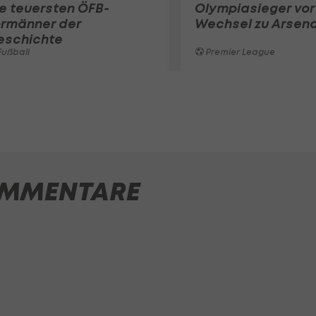
e teuersten ÖFB-
Olympiasieger vor
ormänner der
Wechsel zu Arsena
eschichte
ußball
Premier League
MMENTARE