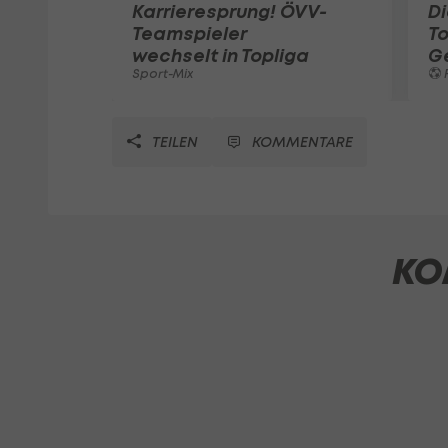
Karrieresprung! ÖVV-
Di
Teamspieler
T
wechselt in Topliga
G
Sport-Mix
F
TEILEN
KOMMENTARE
KO