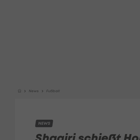
News
Fußball
NEWS
Shaqiri schießt H