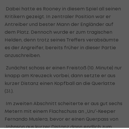
Dabei hatte es Rooney in diesem Spiel all seinen
Kritikern gezeigt. In zentraler Position war er
Antreiber und bester Mann der Engländer auf
dem Platz. Dennoch wurde er zum tragischen
Helden, denn trotz seines Treffers verabsäumte
es der Angreifer, bereits früher in dieser Partie
anzuschreiben.
Zunächst schoss er einen Freistoß (10. Minute) nur
knapp am Kreuzeck vorbei, dann setzte er aus
kurzer Distanz einen Kopfball an die Querlatte
(31.).
Im zweiten Abschnitt scheiterte er aus gut sechs
Metern mit einem Flachschuss an „Uru“-Keeper
Fernando Muslera, bevor er einen Querpass von
Johnson aus kurzer Distanz dann endlich zum