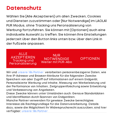
zwischenzeitlichen 1:1 einschob.
Datenschutz
Unglücklicher Auftritt von Gerrard
Wählen Sie [Alle Akzeptieren] um allen Zwecken, Cookies
und Diensten zuzustimmen oder [Nur Notwendige] im LAOLA1
PUR Modus, ohne Tracking uns Peronsalisierung von
Im Gegensatz zu Suarez erwischte Gerard einen
Werbung fortzufahren. Sie können mit [Optionen] auch eine
rabenschwarzen Tag. Zum einen war er im
individuelle Auswahl zu treffen. Sie können Ihre Einstellungen
jederzeit über den Button links unten bzw. über den Link in
zentralen Mittelfeld kaum präsent und hielt sich
der Fußzeile anpassen.
aus dem Spielaufbau über weite Strecken zurück.
Auch seine Standards, mit Ausnahme der Flanke
ALLE
NUR
AKZEPTIEREN
OPTIONEN
NOTWENDIGE
bei Rooneys Lattentreffer, flogen meist an Freund
Tracking und
Weiter mit PUR-Abo
Personalisierung
und Feind vorbei.
Wir und
unsere
186
Partner
verarbeiten personenbezogene Daten, wie
Ihre IP-Adresse und Browser-Attribute für die folgenden Zwecke
:
Einem Ballverlust im Mittelfeld folgte der
Speichern von oder Zugriff auf Informationen auf einem Endgerät;
Personalisierte Werbung und Inhalte, Messung von Werbeleistung und
Führungstreffer der „Urus“, auch beim zweiten und
der Performance von Inhalten, Zielgruppenforschung sowie Entwicklung
und Verbesserung von Angeboten
.
entscheidenden Gegentreffer unterschätze der
Diese Zwecke können unter Umständen auch
:
Genaue Standortdaten
und Identifikation durch Scannen von Endgeräten
.
Brite einen hohen Ball, konnte den Konter nicht
Manche Partner verwenden für gewisse Zwecke berechtigtes
Interesse als Rechtsgrundlage für die Datenverarbeitung. Details
unterbinden und half unfreiwillig mit, dass am
dazu, sowie die Möglichkeit Ihr Widerspruchsrecht auszuüben, sind hier
verfügbar
:
unsere
186
Partner
Ende Suarez und nicht Teamkollege Rooney