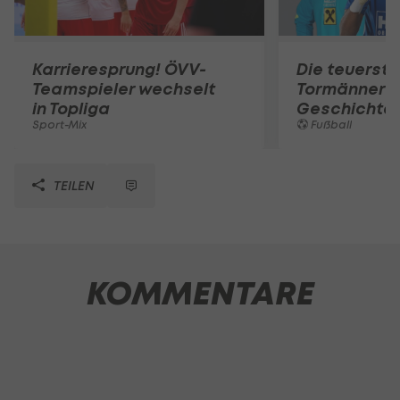
Karrieresprung! ÖVV-
Die teuerst
Teamspieler wechselt
Tormänner d
in Topliga
Geschichte
Sport-Mix
Fußball
TEILEN
KOMMENTARE