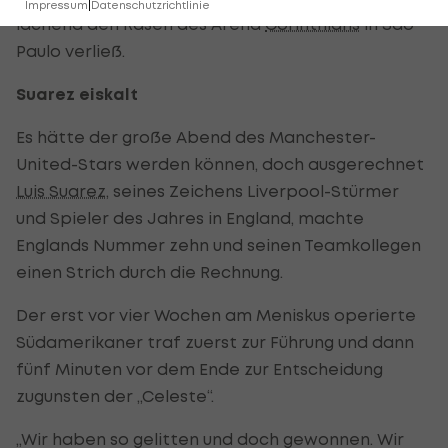
Impressum
|
Datenschutzrichtlinie
lachend den Rasen des Arena
Corinthians
in Sao
Paulo verließ.
Suarez eiskalt
Es hätte der große Abend des Manchester-
United-Stars werden können, doch ausgerechnet
Luis Suarez
, seines Zeichens Liverpool-Stürmer
und Spieler des Jahres in England, machte
Englands Nummer zehn und seinen Teamkollegen
einen Strich durch die Rechnung.
Der erst vor vier Wochen am Meniskus operierte
Südamerikaner traf zuerst zur Führung und dann
fünf Minuten vor dem Ende zur Entscheidung
zugunsten der „Celeste“.
„Wir haben so gelitten und doch gewonnen. Wir