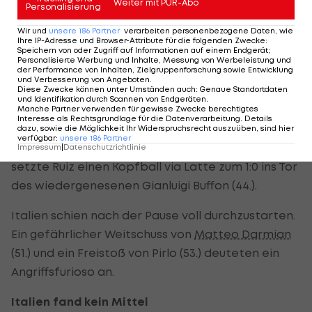
Weiter mit PUR-Abo
Personalisierung
Costa Rica spielte die Führung und somit die
zweite Achtelfinal-Quali nach 1990 souverän über
Wir und
unsere
186
Partner
verarbeiten personenbezogene Daten, wie
Ihre IP-Adresse und Browser-Attribute für die folgenden Zwecke
:
die Zeit.
Speichern von oder Zugriff auf Informationen auf einem Endgerät;
Personalisierte Werbung und Inhalte, Messung von Werbeleistung und
der Performance von Inhalten, Zielgruppenforschung sowie Entwicklung
Die wütenden Proteste von Costa Ricas
und Verbesserung von Angeboten
.
Diese Zwecke können unter Umständen auch
:
Genaue Standortdaten
Teamchef Jorge Luis Pinto waren noch nicht zu
und Identifikation durch Scannen von Endgeräten
.
Manche Partner verwenden für gewisse Zwecke berechtigtes
Ende, da führte sein Team schon 1:0.
Interesse als Rechtsgrundlage für die Datenverarbeitung. Details
dazu, sowie die Möglichkeit Ihr Widerspruchsrecht auszuüben, sind hier
verfügbar
:
unsere
186
Partner
Nach Flanke von Junior Diaz von der linken Seite
Impressum
|
Datenschutzrichtlinie
setzte Ruiz einen Kopfball via Latte zum 1:0 ins Tor
des wiedergenesenen Gianluigi Buffon (44.).
Italien schien nach der Pause voll durchzustarten.
Ein gefährlicher Weitschuss von
Matteo Darmian
(51.) und ein Freistoß von Pirlo (53.) deuteten ein
Angriffsfurioso an.
Italien fand kein Mittel