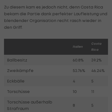
Zu diesem kam es jedoch nicht, denn Costa Rica
bekam die Partie dank perfekter Laufleistung und
blendender Organisation recht rasch wieder in
den Griff.
Costa
Italien
Rica
Ballbesitz
60.8%
39.2%
Zweikämpfe
53.76%
46.24%
Eckbälle
4
5
Torschüsse
10
11
Torschüsse außerhalb
8
5
Strafraum