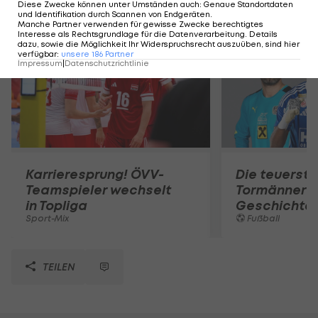
Mehr zum Thema
Diese Zwecke können unter Umständen auch
:
Genaue Standortdaten
und Identifikation durch Scannen von Endgeräten
.
Manche Partner verwenden für gewisse Zwecke berechtigtes
Interesse als Rechtsgrundlage für die Datenverarbeitung. Details
dazu, sowie die Möglichkeit Ihr Widerspruchsrecht auszuüben, sind hier
verfügbar
:
unsere
186
Partner
Impressum
|
Datenschutzrichtlinie
Karrieresprung! ÖVV-
Die teuerst
Teamspieler wechselt
Tormänner d
in Topliga
Geschichte
Sport-Mix
Fußball
TEILEN