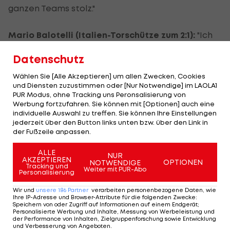
ganzen Teams stolz."
Mario Balotelli (Italien-Torschütze zum 2:1):
"Ich
freue mich sehr und bin sehr glücklich. Es ist
Datenschutz
fantastisch, dass mir gleich in meinem ersten WM-
Spiel der Siegtreffer gelungen ist. Ich widme
Wählen Sie [Alle Akzeptieren] um allen Zwecken, Cookies
und Diensten zuzustimmen oder [Nur Notwendige] im LAOLA1
dieses Tor meiner Verlobten, die ich bald heiraten
PUR Modus, ohne Tracking uns Peronsalisierung von
werde, und meiner Familie."
Werbung fortzufahren. Sie können mit [Optionen] auch eine
individuelle Auswahl zu treffen. Sie können Ihre Einstellungen
jederzeit über den Button links unten bzw. über den Link in
Steven Gerrard (England-Kapitän):
"Italien ist ein
der Fußzeile anpassen.
gutes Team, aber sie haben uns nicht überrascht.
ALLE
Wir sind natürlich enttäuscht über die Niederlage,
NUR
AKZEPTIEREN
OPTIONEN
NOTWENDIGE
Tracking und
denn wir haben sehr viel in dieses Spiel investiert.
Weiter mit PUR-Abo
Personalisierung
Wir haben alles gegeben, aber es hat letztlich
Wir und
unsere
186
Partner
verarbeiten personenbezogene Daten, wie
nichts Zählbares gebracht."
Ihre IP-Adresse und Browser-Attribute für die folgenden Zwecke
:
Speichern von oder Zugriff auf Informationen auf einem Endgerät;
Personalisierte Werbung und Inhalte, Messung von Werbeleistung und
der Performance von Inhalten, Zielgruppenforschung sowie Entwicklung
und Verbesserung von Angeboten
.