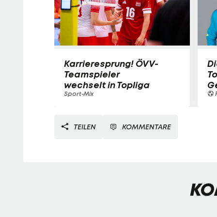
Karrieresprung! ÖVV-
Di
Teamspieler
T
wechselt in Topliga
G
Sport-Mix
F
TEILEN
KOMMENTARE
KO