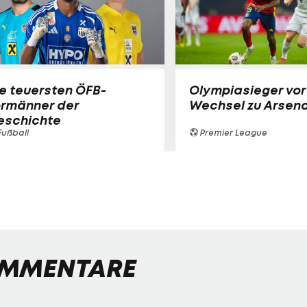
e teuersten ÖFB-
Olympiasieger vor
ormänner der
Wechsel zu Arsena
eschichte
ußball
Premier League
MMENTARE