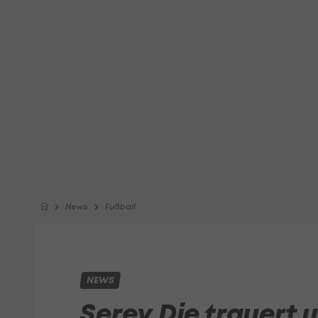
News
Fußball
NEWS
Serey Die trauert 