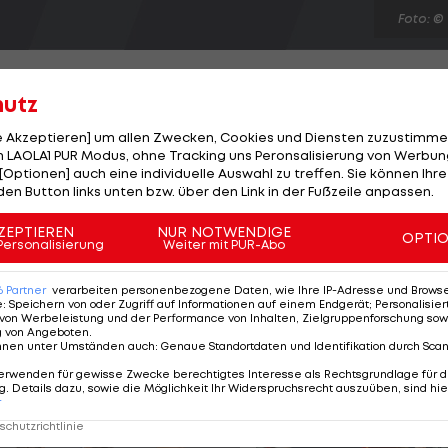
Foto: ©
hutz
le Akzeptieren] um allen Zwecken, Cookies und Diensten zuzustimme
 LAOLA1 PUR Modus, ohne Tracking uns Peronsalisierung von Werbung
ffroy Serey Die beim Erklingen der ivorischen Hymne in
[Optionen] auch eine individuelle Auswahl zu treffen. Sie können Ihre
was den Spieler der Elfenbeinküste zum Weinen bringt,
den Button links unten bzw. über den Link in der Fußzeile anpassen.
seinen Vater trauert, der zwei Stunden vor dem Spiel
ZEPTIEREN
NUR NOTWENDIGE
OPTI
t sich nur bedingt als richtig heraus. "Ich dachte an
Personalisierung
Weiter mit PUR-Abo
auch an mein schweres Leben gedacht", sagt der 29-
6
Partner
verarbeiten personenbezogene Daten, wie Ihre IP-Adresse und Browser-
e
:
Speichern von oder Zugriff auf Informationen auf einem Endgerät; Personalisi
von Werbeleistung und der Performance von Inhalten, Zielgruppenforschung sow
g von Angeboten
.
nnen unter Umständen auch
:
Genaue Standortdaten und Identifikation durch Sca
erwenden für gewisse Zwecke berechtigtes Interesse als Rechtsgrundlage für d
. Details dazu, sowie die Möglichkeit Ihr Widerspruchsrecht auszuüben, sind hie
r
chutzrichtlinie