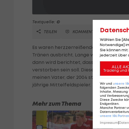
Textquelle: ©
Datensc
TEILEN
KOMMENTARE
Wählen Sie [Al
Notwendige] im
Es waren herzzerreißende Bilder als Geo
Sie können mit 
Tränen ausbricht. Lange wird gerätselt, 
jederzeit über 
dann wird berichtet, dass Serey Die um 
ALLE AK
verstorben sein soll. Dieses Gerücht stell
Tracking und 
meinen Vater, der 2004 starb und habe 
Wir und
unsere
18
jährige Mittelfeldspieler.
folgenden Zweck
Inhalte, Messung 
und Verbesserun
Diese Zwecke kö
Mehr zum Thema
Endgeräten
.
Manche Partner v
Datenverarbeitung
unsere
186
Partne
Impressum
|
Datens