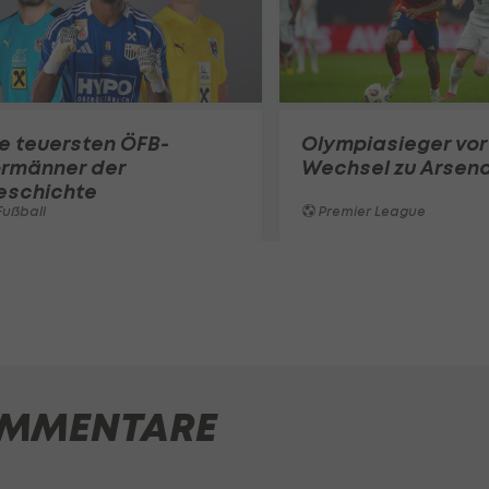
e teuersten ÖFB-
Olympiasieger vor
ormänner der
Wechsel zu Arsena
eschichte
ußball
Premier League
MMENTARE