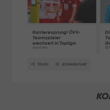
Karrieresprung! ÖVV-
Di
Teamspieler
T
wechselt in Topliga
G
Sport-Mix
F
TEILEN
KOMMENTARE
KO