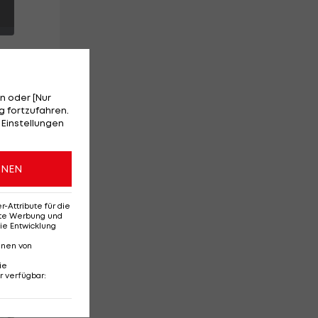
n oder [Nur
 fortzufahren.
 Einstellungen
ONEN
Attribute für die
erte Werbung und
ie Entwicklung
nnen von
ie
r verfügbar
:
Red-Bull-Rückkehr?
Ten