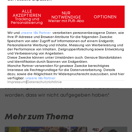
auch vor meinem Tor schon große Chancen, aber
Latte und Pfosten waren dagegen."
ALLE
NUR
AKZEPTIEREN
OPTIONEN
NOTWENDIGE
Tracking und
Weiter mit PUR-Abo
Jose Holebas (Spieler Griechenland):
"Nach dem
Personalisierung
0:3 im ersten Spiel ist so viel kritisiert worden.
Wir und
unsere
186
Partner
verarbeiten personenbezogene Daten, wie
Ihre IP-Adresse und Browser-Attribute für die folgenden Zwecke
:
Dass wir jetzt so weiterkommen ist schon
Speichern von oder Zugriff auf Informationen auf einem Endgerät;
Personalisierte Werbung und Inhalte, Messung von Werbeleistung und
grandios. Respekt an die Jungs, sie haben alles
der Performance von Inhalten, Zielgruppenforschung sowie Entwicklung
und Verbesserung von Angeboten
.
gegeben. Ich denke, dass wir verdient gewonnen
Diese Zwecke können unter Umständen auch
:
Genaue Standortdaten
und Identifikation durch Scannen von Endgeräten
.
haben. Der Sieg und Aufstieg bedeutet einiges für
Manche Partner verwenden für gewisse Zwecke berechtigtes
Interesse als Rechtsgrundlage für die Datenverarbeitung. Details
unser Land und unser Team. Wir haben alles dafür
dazu, sowie die Möglichkeit Ihr Widerspruchsrecht auszuüben, sind hier
getan, nie aufgegeben. Wir waren im Japan-Spiel
verfügbar
:
unsere
186
Partner
Impressum
|
Datenschutzrichtlinie
schon unglücklich, heute sind wir dafür belohnt
worden, dass wir nicht aufgegeben haben."
Mehr zum Thema