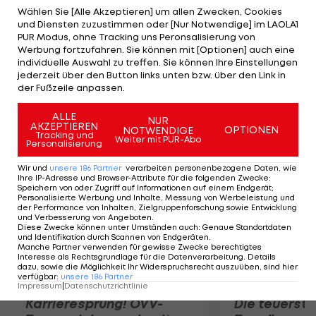
haben vor vier Jahren bewiesen, dass man damit
Wählen Sie [Alle Akzeptieren] um allen Zwecken, Cookies
und Diensten zuzustimmen oder [Nur Notwendige] im LAOLA1
Erfolg haben kann", so Bert van Marwijk. Noch
PUR Modus, ohne Tracking uns Peronsalisierung von
weiter geht Arie Haan: "Unser Fußball ist seit 1974
Werbung fortzufahren. Sie können mit [Optionen] auch eine
individuelle Auswahl zu treffen. Sie können Ihre Einstellungen
für eine offensive Ausrichtung bekannt, es ist eine
jederzeit über den Button links unten bzw. über den Link in
Todsünde, dass dies 40 Jahre später zum Fenster
der Fußzeile anpassen.
rausgeworfen wird."
ALLE
NUR
AKZEPTIEREN
OPTIONEN
NOTWENDIGE
Mehr zum Thema
Tracking und
Weiter mit PUR-Abo
Personalisierung
Wir und
unsere
186
Partner
verarbeiten personenbezogene Daten, wie
Ihre IP-Adresse und Browser-Attribute für die folgenden Zwecke
:
Speichern von oder Zugriff auf Informationen auf einem Endgerät;
Personalisierte Werbung und Inhalte, Messung von Werbeleistung und
der Performance von Inhalten, Zielgruppenforschung sowie Entwicklung
und Verbesserung von Angeboten
.
Diese Zwecke können unter Umständen auch
:
Genaue Standortdaten
und Identifikation durch Scannen von Endgeräten
.
Manche Partner verwenden für gewisse Zwecke berechtigtes
Interesse als Rechtsgrundlage für die Datenverarbeitung. Details
dazu, sowie die Möglichkeit Ihr Widerspruchsrecht auszuüben, sind hier
verfügbar
:
unsere
186
Partner
Impressum
|
Datenschutzrichtlinie
Karrieresprung! ÖVV-
Die teuerst