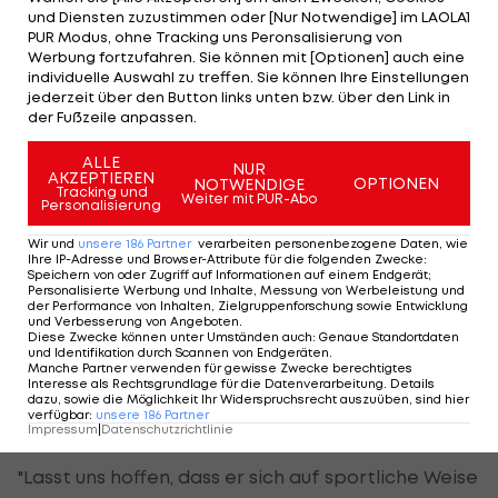
Bondscoach ernannt worden.
und Diensten zuzustimmen oder [Nur Notwendige] im LAOLA1
PUR Modus, ohne Tracking uns Peronsalisierung von
Werbung fortzufahren. Sie können mit [Optionen] auch eine
Es ist sein erster Trainerposten seit der Trennung
individuelle Auswahl zu treffen. Sie können Ihre Einstellungen
vom FC Bayern München im Frühjahr 2011. Der 60-
jederzeit über den Button links unten bzw. über den Link in
der Fußzeile anpassen.
Jährige tritt sein neues Amt am 1. August an, seine
erste Aufgabe wird am 15. August ein Testspiel
ALLE
NUR
AKZEPTIEREN
gegen Belgien sein. Danach beginnt die
OPTIONEN
NOTWENDIGE
Tracking und
Weiter mit PUR-Abo
Personalisierung
Qualifikation für die WM 2014.
Wir und
unsere
186
Partner
verarbeiten personenbezogene Daten, wie
Hoffen auf "Elan"
Ihre IP-Adresse und Browser-Attribute für die folgenden Zwecke
:
Speichern von oder Zugriff auf Informationen auf einem Endgerät;
Personalisierte Werbung und Inhalte, Messung von Werbeleistung und
Cruyff verwies indirekt auf Van Gaals glücklose
der Performance von Inhalten, Zielgruppenforschung sowie Entwicklung
und Verbesserung von Angeboten
.
erste Amtszeit als Bondscoach von 2000 bis 2002.
Diese Zwecke können unter Umständen auch
:
Genaue Standortdaten
und Identifikation durch Scannen von Endgeräten
.
Damals hatten die Niederlande die Qualifikation
Manche Partner verwenden für gewisse Zwecke berechtigtes
Interesse als Rechtsgrundlage für die Datenverarbeitung. Details
für die WM-Endrunde in Japan und Südkorea
dazu, sowie die Möglichkeit Ihr Widerspruchsrecht auszuüben, sind hier
verfügbar
:
unsere
186
Partner
verpasst.
Impressum
|
Datenschutzrichtlinie
"Lasst uns hoffen, dass er sich auf sportliche Weise