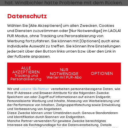
hat. Windbichler hatte Probleme mit dem Rücken.
Sonntag ist wieder ein Spiel, Dienstag soll er ein
Datenschutz
Länderspiel in
Norwegen
(U21, Anm.) bestreiten.
Wir können es einfach nicht riskieren, diese
Wählen Sie [Alle Akzeptieren] um allen Zwecken, Cookies
und Diensten zuzustimmen oder [Nur Notwendige] im LAOLA1
Spieler für den Herbst zu verlieren", erklärte
PUR Modus, ohne Tracking uns Peronsalisierung von
Kühbauer.
Werbung fortzufahren. Sie können mit [Optionen] auch eine
individuelle Auswahl zu treffen. Sie können Ihre Einstellungen
jederzeit über den Button links unten bzw. über den Link in
Eines wolle er aber betont wissen: "Das ist keine
der Fußzeile anpassen.
B-Elf. Nun müssen eben andere Spieler
einspringen, zu denen ich aber ebenso das vollste
ALLE
NUR
AKZEPTIEREN
OPTIONEN
NOTWENDIGE
Vertrauen habe." Offen ist dahingehend natürlich
Tracking und
Weiter mit PUR-Abo
Personalisierung
auch, ob Sparta nicht ebenso Spieler schont.
Wir und
unsere
186
Partner
verarbeiten personenbezogene Daten, wie
In der Meisterschaft durften beide Mannschaften
Ihre IP-Adresse und Browser-Attribute für die folgenden Zwecke
:
Speichern von oder Zugriff auf Informationen auf einem Endgerät;
zuletzt feiern.
Personalisierte Werbung und Inhalte, Messung von Werbeleistung und
der Performance von Inhalten, Zielgruppenforschung sowie Entwicklung
und Verbesserung von Angeboten
.
Admira stärker als Sparta
Diese Zwecke können unter Umständen auch
:
Genaue Standortdaten
und Identifikation durch Scannen von Endgeräten
.
Manche Partner verwenden für gewisse Zwecke berechtigtes
Während Sparta am Sonntag beim 2:1 gegen das
Interesse als Rechtsgrundlage für die Datenverarbeitung. Details