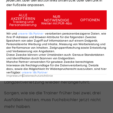
jederzeit über den Button links unten bzw. über den Link in
Chance. Weniger erfahrene Spieler wie Markus
der Fußzeile anpassen.
Grössinger oder Julian Baumgartner haben
ALLE
zudem das Zeug dazu, auf diesem Level zu spielen.
NUR
AKZEPTIEREN
OPTIONEN
NOTWENDIGE
Tracking und
Andere Beispiele aus der jüngeren Vergangenheit
Weiter mit PUR-Abo
Personalisierung
haben das gezeigt.
Wir und
unsere
186
Partner
verarbeiten personenbezogene Daten, wie
Ihre IP-Adresse und Browser-Attribute für die folgenden Zwecke
:
Dazu werden rekonvaleszente Spieler wie Markus
Speichern von oder Zugriff auf Informationen auf einem Endgerät;
Personalisierte Werbung und Inhalte, Messung von Werbeleistung und
Hammerer oder Max Karner (bei dem sich der
der Performance von Inhalten, Zielgruppenforschung sowie Entwicklung
und Verbesserung von Angeboten
.
Herbst allerdings nicht mehr ausgehen wird)
Diese Zwecke können unter Umständen auch
:
Genaue Standortdaten
und Identifikation durch Scannen von Endgeräten
.
sowie ein weiterer Verteidiger, den Manager
Manche Partner verwenden für gewisse Zwecke berechtigtes
Interesse als Rechtsgrundlage für die Datenverarbeitung. Details
Stefan Reiter aktuell noch sucht, kommen.
dazu, sowie die Möglichkeit Ihr Widerspruchsrecht auszuüben, sind hier
verfügbar
:
unsere
186
Partner
Neuzugang
Gernot Trauner
wird nach
Impressum
|
Datenschutzrichtlinie
Langzeitverletzung wieder herangeführt.
Sorgen, wie sie die Trainer früher bei zwei, drei
Ausfällen hatten, muss Fuchsbichler jetzt nicht
mehr haben.