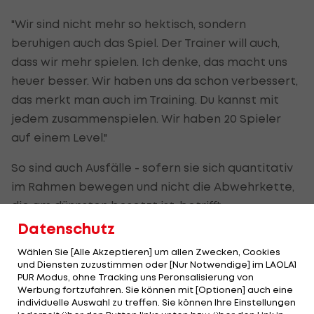
"Wir sind nicht mehr so hektisch, sondern
beruhigen auch das Spiel. Der Trainer will auch,
dass wir mehr spielen. Ich denke, das macht uns
heuer besser. Wir haben uns da schon verbessert,
das merkt man auch im Training. Du kannst mit
jedem zusammenspielen. Wir haben 20 Spieler
auf einem Level."
So sind auch Ausfälle - sofern sie sich quantitativ
im Rahmen bewegen und nicht die Abwehrkette,
die am dünnsten besetzt ist, betrifft -
aufzufangen.
Datenschutz
Wählen Sie [Alle Akzeptieren] um allen Zwecken, Cookies
Viele warten auf ihre Chance
und Diensten zuzustimmen oder [Nur Notwendige] im LAOLA1
PUR Modus, ohne Tracking uns Peronsalisierung von
Emanuel Schreiner, Clemens Walch oder der
Werbung fortzufahren. Sie können mit [Optionen] auch eine
wiedergenesene Ivan Carril brennen auf ihre
individuelle Auswahl zu treffen. Sie können Ihre Einstellungen