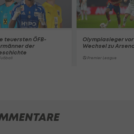
e teuersten ÖFB-
Olympiasieger vor
ormänner der
Wechsel zu Arsena
eschichte
ußball
Premier League
MMENTARE