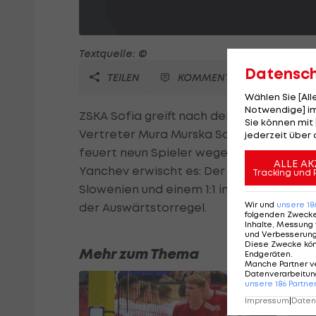
Textquelle: ©
Datensc
TEILEN
KOMMENTARE
Wählen Sie [Al
Notwendige] im
ZSKA Sofia greift nach dem überaschen
Sie können mit 
Vertreter Mura Murska Sobota hart durch
jederzeit über 
feuert neun Spieler wegen "mangelnden E
ALLE AK
Yanchev erwischt es: Der 36-Jährige wird
Tracking und 
Slowenien und einem 1:1 in Bulgariens H
Wir und
unsere
18
der Auswärtstorregel.
folgenden Zweck
Inhalte, Messung 
und Verbesserun
Diese Zwecke kö
Mehr zum Thema
Endgeräten
.
Manche Partner v
Datenverarbeitung
unsere
186
Partne
Impressum
|
Datens