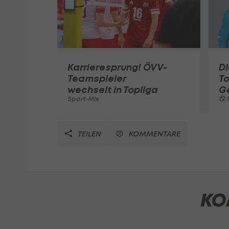
Karrieresprung! ÖVV-
Di
Teamspieler
T
wechselt in Topliga
G
Sport-Mix
F
TEILEN
KOMMENTARE
KO