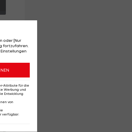
n oder [Nur
 fortzufahren.
 Einstellungen
r
ONEN
nd
Attribute für die
erte Werbung und
ie Entwicklung
nnen von
ie
r verfügbar
:
Red-Bull-Rückkehr?
Ten