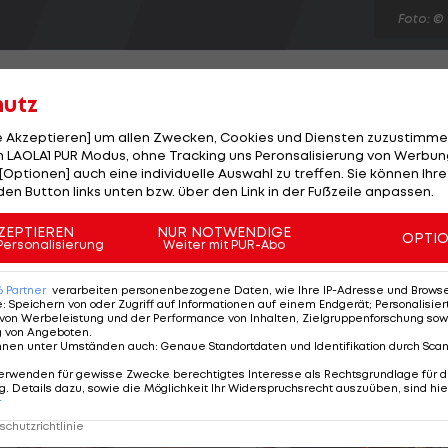
Foto: ©
hutz
le Akzeptieren] um allen Zwecken, Cookies und Diensten zuzustimme
 LAOLA1 PUR Modus, ohne Tracking uns Peronsalisierung von Werbung
den Europa-League-Aus gegen den slowenischen
[Optionen] auch eine individuelle Auswahl zu treffen. Sie können Ihre
. Die Klubführung des bulgarischen Traditionsvereins
den Button links unten bzw. über den Link in der Fußzeile anpassen.
insatzes und Unprofessionalität". Sogar Kapitän Todo
ZEPTIEREN
NUR NOTWENDIGE
OPTI
 in den Betreuerstab versetzt. Nach einem 0:0 in
Personalisierung
Weiter mit PUR-Abo
auptstadt scheiterte der 31-fache Meister ZSKA aufgru
6
Partner
verarbeiten personenbezogene Daten, wie Ihre IP-Adresse und Browser-
e
:
Speichern von oder Zugriff auf Informationen auf einem Endgerät; Personalisi
von Werbeleistung und der Performance von Inhalten, Zielgruppenforschung sow
g von Angeboten
.
nnen unter Umständen auch
:
Genaue Standortdaten und Identifikation durch Sca
erwenden für gewisse Zwecke berechtigtes Interesse als Rechtsgrundlage für d
. Details dazu, sowie die Möglichkeit Ihr Widerspruchsrecht auszuüben, sind hie
r
chutzrichtlinie