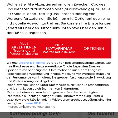
herbeigeführt zu haben. Die NFF verweist dabei
Wählen Sie [Alle Akzeptieren] um allen Zwecken, Cookies
und Diensten zuzustimmen oder [Nur Notwendige] im LAOLA1
auf ungewöhnlich hohe Wetteinsätze auf dieses
PUR Modus, ohne Tracking uns Peronsalisierung von
Ergebnis im Vorfeld des Spiels. Die Albaner weisen
Werbung fortzufahren. Sie können mit [Optionen] auch eine
individuelle Auswahl zu treffen. Sie können Ihre Einstellungen
die Anschuldigungen entschieden zurück und
jederzeit über den Button links unten bzw. über den Link in
führen das Resultat ihrerseits auf den
der Fußzeile anpassen.
ungewohnten Kunstrasen zurück.
ALLE
NUR
AKZEPTIEREN
OPTIONEN
NOTWENDIGE
Mehr zum Thema
Tracking und
Weiter mit PUR-Abo
Personalisierung
Wir und
unsere
186
Partner
verarbeiten personenbezogene Daten, wie
Ihre IP-Adresse und Browser-Attribute für die folgenden Zwecke
:
Speichern von oder Zugriff auf Informationen auf einem Endgerät;
Personalisierte Werbung und Inhalte, Messung von Werbeleistung und
der Performance von Inhalten, Zielgruppenforschung sowie Entwicklung
und Verbesserung von Angeboten
.
Diese Zwecke können unter Umständen auch
:
Genaue Standortdaten
und Identifikation durch Scannen von Endgeräten
.
Manche Partner verwenden für gewisse Zwecke berechtigtes
Interesse als Rechtsgrundlage für die Datenverarbeitung. Details
dazu, sowie die Möglichkeit Ihr Widerspruchsrecht auszuüben, sind hier
verfügbar
:
unsere
186
Partner
Impressum
|
Datenschutzrichtlinie
Karrieresprung! ÖVV-
Die teuerst