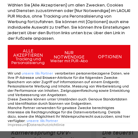
ereignisarmen ersten Halbzeit trifft Vedad
Wählen Sie [Alle Akzeptieren] um allen Zwecken, Cookies
und Diensten zuzustimmen oder [Nur Notwendige] im LAOLA1
Ibisevic (71.) per Abstauber zunächst zur Führung
PUR Modus, ohne Tracking uns Peronsalisierung von
und legt in Minute 92 per Kopf nochmals einen
Werbung fortzufahren. Sie können mit [Optionen] auch eine
individuelle Auswahl zu treffen. Sie können Ihre Einstellungen
Treffer nach. Bei den Gästen wird der Ex-
jederzeit über den Button links unten bzw. über den Link in
Stuttgarter Kevin Kuranyi von den VfB-Fans
der Fußzeile anpassen.
gnadenlos ausgepfiffen.
ALLE
NUR
AKZEPTIEREN
OPTIONEN
NOTWENDIGE
Mehr zum Thema
Tracking und
Weiter mit PUR-Abo
Personalisierung
Wir und
unsere
186
Partner
verarbeiten personenbezogene Daten, wie
Ihre IP-Adresse und Browser-Attribute für die folgenden Zwecke
:
Speichern von oder Zugriff auf Informationen auf einem Endgerät;
Personalisierte Werbung und Inhalte, Messung von Werbeleistung und
der Performance von Inhalten, Zielgruppenforschung sowie Entwicklung
und Verbesserung von Angeboten
.
Diese Zwecke können unter Umständen auch
:
Genaue Standortdaten
und Identifikation durch Scannen von Endgeräten
.
Manche Partner verwenden für gewisse Zwecke berechtigtes
Interesse als Rechtsgrundlage für die Datenverarbeitung. Details
dazu, sowie die Möglichkeit Ihr Widerspruchsrecht auszuüben, sind hier
verfügbar
:
unsere
186
Partner
Impressum
|
Datenschutzrichtlinie
Karrieresprung! ÖVV-
Die teuerst