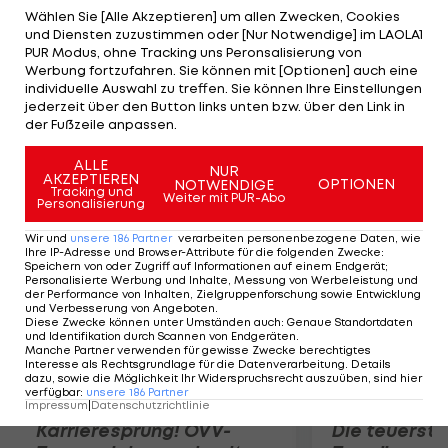
der Strafraumgrenze ins rechte Kreuzeck bringt
Wählen Sie [Alle Akzeptieren] um allen Zwecken, Cookies
und Diensten zuzustimmen oder [Nur Notwendige] im LAOLA1
Aubameyang den BVB aber auf Kurs (31.). In Minute
PUR Modus, ohne Tracking uns Peronsalisierung von
38 legt der Gabuner nach und auch der dritte
Werbung fortzufahren. Sie können mit [Optionen] auch eine
individuelle Auswahl zu treffen. Sie können Ihre Einstellungen
Treffer geht auf das Konto des Torjägers: Nach
jederzeit über den Button links unten bzw. über den Link in
einem Bender-Schuss staubt Aubameyang ab.
der Fußzeile anpassen.
Dodo (93.) betreibt noch Ergebniskosmetik.
ALLE
NUR
AKZEPTIEREN
OPTIONEN
NOTWENDIGE
Mehr zum Thema
Tracking und
Weiter mit PUR-Abo
Personalisierung
Wir und
unsere
186
Partner
verarbeiten personenbezogene Daten, wie
Ihre IP-Adresse und Browser-Attribute für die folgenden Zwecke
:
Speichern von oder Zugriff auf Informationen auf einem Endgerät;
Personalisierte Werbung und Inhalte, Messung von Werbeleistung und
der Performance von Inhalten, Zielgruppenforschung sowie Entwicklung
und Verbesserung von Angeboten
.
Diese Zwecke können unter Umständen auch
:
Genaue Standortdaten
und Identifikation durch Scannen von Endgeräten
.
Manche Partner verwenden für gewisse Zwecke berechtigtes
Interesse als Rechtsgrundlage für die Datenverarbeitung. Details
dazu, sowie die Möglichkeit Ihr Widerspruchsrecht auszuüben, sind hier
verfügbar
:
unsere
186
Partner
Impressum
|
Datenschutzrichtlinie
Karrieresprung! ÖVV-
Die teuerst