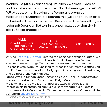
Legia-Hintermannschaft und trifft nach Flanke von
Wählen Sie [Alle Akzeptieren] um allen Zwecken, Cookies
und Diensten zuzustimmen oder [Nur Notwendige] im LAOLA1
Reiter per Kopf. Zehn Minuten später verwandelt
PUR Modus, ohne Tracking uns Peronsalisierung von
Hadzic einen Hands-Elfmeter zum 2:0. Wawrzyniak
Werbung fortzufahren. Sie können mit [Optionen] auch eine
individuelle Auswahl zu treffen. Sie können Ihre Einstellungen
muss dafür zudem mit Gelb-Rot vom Platz. Kurz
jederzeit über den Button links unten bzw. über den Link in
vor Ende gelingt Ljuboja (85.) allerdings der
der Fußzeile anpassen.
Anschluss-Treffer.
ALLE
NUR
AKZEPTIEREN
OPTIONEN
NOTWENDIGE
Mehr zum Thema
Tracking und
Weiter mit PUR-Abo
Personalisierung
Wir und
unsere
186
Partner
verarbeiten personenbezogene Daten, wie
Ihre IP-Adresse und Browser-Attribute für die folgenden Zwecke
:
Speichern von oder Zugriff auf Informationen auf einem Endgerät;
Personalisierte Werbung und Inhalte, Messung von Werbeleistung und
der Performance von Inhalten, Zielgruppenforschung sowie Entwicklung
und Verbesserung von Angeboten
.
Diese Zwecke können unter Umständen auch
:
Genaue Standortdaten
und Identifikation durch Scannen von Endgeräten
.
Manche Partner verwenden für gewisse Zwecke berechtigtes
Interesse als Rechtsgrundlage für die Datenverarbeitung. Details
dazu, sowie die Möglichkeit Ihr Widerspruchsrecht auszuüben, sind hier
verfügbar
:
unsere
186
Partner
Impressum
|
Datenschutzrichtlinie
Karrieresprung! ÖVV-
Die teuerst