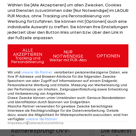
sorgen für die Treffer. Rapid unterliegt beim
Wählen Sie [Alle Akzeptieren] um allen Zwecken, Cookies
und Diensten zuzustimmen oder [Nur Notwendige] im LAOLA1
internationalen Comeback bei Vojvodina Novi
PUR Modus, ohne Tracking uns Peronsalisierung von
Sad 1:2. Alar verkürzt in der 96. Minute nach Toren
Werbung fortzufahren. Sie können mit [Optionen] auch eine
individuelle Auswahl zu treffen. Sie können Ihre Einstellungen
von Oumaru (74.) und Bojovic (nach kuriosem Fehler
jederzeit über den Button links unten bzw. über den Link in
von Königshofer, 94.). Hofmann trifft zwei Mal
der Fußzeile anpassen.
Aluminium (1x Elfer).
ALLE
NUR
AKZEPTIEREN
OPTIONEN
NOTWENDIGE
Mehr zum Thema
Tracking und
Weiter mit PUR-Abo
Personalisierung
Wir und
unsere
186
Partner
verarbeiten personenbezogene Daten, wie
Ihre IP-Adresse und Browser-Attribute für die folgenden Zwecke
:
Speichern von oder Zugriff auf Informationen auf einem Endgerät;
Personalisierte Werbung und Inhalte, Messung von Werbeleistung und
der Performance von Inhalten, Zielgruppenforschung sowie Entwicklung
und Verbesserung von Angeboten
.
Diese Zwecke können unter Umständen auch
:
Genaue Standortdaten
und Identifikation durch Scannen von Endgeräten
.
Manche Partner verwenden für gewisse Zwecke berechtigtes
Interesse als Rechtsgrundlage für die Datenverarbeitung. Details
dazu, sowie die Möglichkeit Ihr Widerspruchsrecht auszuüben, sind hier
verfügbar
:
unsere
186
Partner
Impressum
|
Datenschutzrichtlinie
Karrieresprung! ÖVV-
Die teuerst