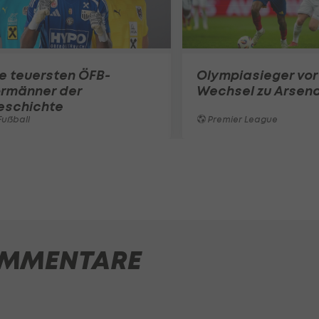
e teuersten ÖFB-
Olympiasieger vor
ormänner der
Wechsel zu Arsena
eschichte
ußball
Premier League
MMENTARE