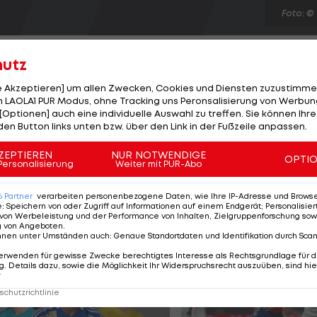
Foto: ©
hutz
le Akzeptieren] um allen Zwecken, Cookies und Diensten zuzustimme
 LAOLA1 PUR Modus, ohne Tracking uns Peronsalisierung von Werbung
[Optionen] auch eine individuelle Auswahl zu treffen. Sie können Ihre
hase der Europa League ohne Sieg. Die Reds (Gruppe B
den Button links unten bzw. über den Link in der Fußzeile anpassen.
 mit einem 1:1 begnügen. Im Parallelspiel fallen
eaux keine Tore. Celtic gibt in Pool A gegen Fenerbah
ZEPTIEREN
NUR NOTWENDIGE
OPTI
Personalisierung
Weiter mit PUR-Abo
 nicht über ein 2:2-Unentschieden hinaus. Auch zwisc
 Punkteteilung, die beiden Teams trennen sich 1:1.
6
Partner
verarbeiten personenbezogene Daten, wie Ihre IP-Adresse und Browser-
e
:
Speichern von oder Zugriff auf Informationen auf einem Endgerät; Personalisi
von Werbeleistung und der Performance von Inhalten, Zielgruppenforschung sow
g von Angeboten
.
nnen unter Umständen auch
:
Genaue Standortdaten und Identifikation durch Sca
erwenden für gewisse Zwecke berechtigtes Interesse als Rechtsgrundlage für d
. Details dazu, sowie die Möglichkeit Ihr Widerspruchsrecht auszuüben, sind hie
r
chutzrichtlinie