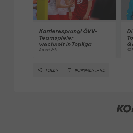
Karrieresprung! ÖVV-
Di
Teamspieler
T
wechselt in Topliga
G
Sport-Mix
F
TEILEN
KOMMENTARE
KO