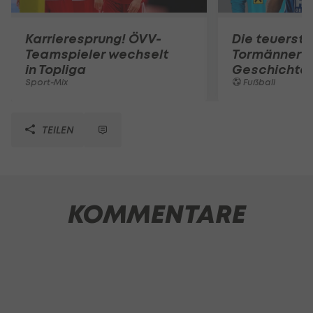
Karrieresprung! ÖVV-
Die teuerst
Teamspieler wechselt
Tormänner d
in Topliga
Geschichte
Sport-Mix
Fußball
TEILEN
KOMMENTARE