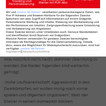
Tracking und
>>> Soligorsk vs.
SV Ried
Weiter mit PUR-Abo
, 18:30 Uhr LIVE im LAOLA1-
Personalisierung
TICKER <<<
Wir und
unsere
186
Partner
verarbeiten personenbezogene Daten, wie
Ihre IP-Adresse und Browser-Attribute für die folgenden Zwecke
:
Speichern von oder Zugriff auf Informationen auf einem Endgerät;
„Sie dürfen auch Fehler machen. Sie dürfen
Personalisierte Werbung und Inhalte, Messung von Werbeleistung und
Dribblings machen. Das fördert einfach die
der Performance von Inhalten, Zielgruppenforschung sowie Entwicklung
und Verbesserung von Angeboten
.
Kreativität“, gibt Fuchsbichler die Marschroute für
Diese Zwecke können unter Umständen auch
:
Genaue Standortdaten
und Identifikation durch Scannen von Endgeräten
.
seine Offensive aus.
Manche Partner verwenden für gewisse Zwecke berechtigtes
Interesse als Rechtsgrundlage für die Datenverarbeitung. Details
dazu, sowie die Möglichkeit Ihr Widerspruchsrecht auszuüben, sind hier
Rieder Tugenden sind Pflicht
verfügbar
:
unsere
186
Partner
Impressum
|
Datenschutzrichtlinie
Was natürlich nicht heißt, dahinter übermutig zu
werden. Die Rieder Tugenden sind weiterhin
gefragt.
„Hohe Laufbereitschaft, Aggressivität in den
Zweikämpfen, wir wollen mutig nach vorne
spielen und allgemein organisiert“, lässt der
Steirer in seinen Gameplan blicken.