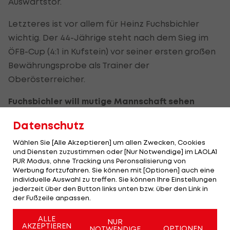
Auswärtstor.
Letzteres ist vor allem für Heinz Fuchsbichler
wichtig. Der 44-Jährige steht nach dem Sieg im
ÖFB-Cup (4:1 in Kufstein) vor seiner ersten großen
Bewährungsprobe als Trainer der
Oberösterreicher.
Fuchsbichler will mutige Mannschaft sehen
„Ich will eine Mannschaft sehen, die sich etwas
Datenschutz
zutraut“, verrät der Coach
LAOLA1
, was er sehen
Wählen Sie [Alle Akzeptieren] um allen Zwecken, Cookies
will.
und Diensten zuzustimmen oder [Nur Notwendige] im LAOLA1
PUR Modus, ohne Tracking uns Peronsalisierung von
Werbung fortzufahren. Sie können mit [Optionen] auch eine
Um zum gewünschten Torerfolg zu kommen, sind
individuelle Auswahl zu treffen. Sie können Ihre Einstellungen
auch die jungen Wilden in der Offensive gefragt.
jederzeit über den Button links unten bzw. über den Link in
der Fußzeile anpassen.
Das betrifft vor allem Meilinger (21) und Zulj (20), die
in der Kette hinter Gartler agieren.
ALLE
NUR
AKZEPTIEREN
OPTIONEN
NOTWENDIGE