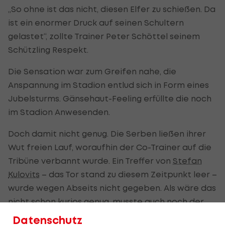
„So ohne ist das nicht, diesen Elfer zu schießen. Da
ist ein enormer Druck auf seinen Schultern
gelastet“, zollte Trainer Peter Schöttel seinem
Schützling Respekt.
Die Sensation war zum Greifen nahe, die
Anspannung im Stadion entlud sich in Form eines
Jubelsturms. Gänsehaut-Feeling erfüllte die noch
im Stadion Anwesenden.
Doch damit nicht genug. Die Serben ließen ihrer
Wut freien Lauf, woraufhin der Co-Trainer auf die
Tribüne verbannt wurde. Ein Treffer von
Stefan
Kulovits
– das Tor stand zu diesem Zeitpunkt leer –
wurde wegen Abseits nicht gegeben. Als wäre das
nicht schon kurios genug, musste auch noch der
Schiedsrichter-Assistent mit einer neuen Fahne
Datenschutz