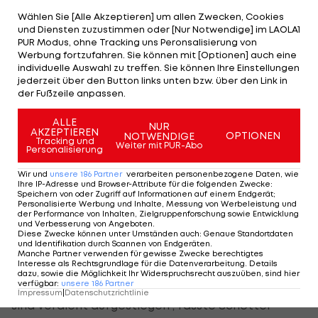
ausgestattet werden (95.).
Wählen Sie [Alle Akzeptieren] um allen Zwecken, Cookies
und Diensten zuzustimmen oder [Nur Notwendige] im LAOLA1
Ereignisse überschlugen sich
PUR Modus, ohne Tracking uns Peronsalisierung von
Werbung fortzufahren. Sie können mit [Optionen] auch eine
Als alle nur mehr den Schlusspfiff herbeisehnten,
individuelle Auswahl zu treffen. Sie können Ihre Einstellungen
jederzeit über den Button links unten bzw. über den Link in
nützte Rapid noch einen Konter, um allen
der Fußzeile anpassen.
Spekulationen ein Ende zu bereiten.
ALLE
NUR
AKZEPTIEREN
OPTIONEN
NOTWENDIGE
Hofmann bediente Boyd mustergültig und der
Tracking und
Weiter mit PUR-Abo
Personalisierung
Neuzugang setzte mit einem überlegten Schuss
Wir und
unsere
186
Partner
verarbeiten personenbezogene Daten, wie
ins lange Eck den Schlusspunkt einer verrückten
Ihre IP-Adresse und Browser-Attribute für die folgenden Zwecke
:
Speichern von oder Zugriff auf Informationen auf einem Endgerät;
Partie (97.).
Personalisierte Werbung und Inhalte, Messung von Werbeleistung und
der Performance von Inhalten, Zielgruppenforschung sowie Entwicklung
und Verbesserung von Angeboten
.
„Es war ein sehr spannendes Spiel, wie schon im
Diese Zwecke können unter Umständen auch
:
Genaue Standortdaten
und Identifikation durch Scannen von Endgeräten
.
Hinspiel, das sehr leidenschaftlich und auf
Manche Partner verwenden für gewisse Zwecke berechtigtes
Interesse als Rechtsgrundlage für die Datenverarbeitung. Details
Augenhöhe geführt war. Wir haben aber mehr fürs
dazu, sowie die Möglichkeit Ihr Widerspruchsrecht auszuüben, sind hier
verfügbar
:
unsere
186
Partner
Spiel gemacht, den Druck immer mehr erhöht und
Impressum
|
Datenschutzrichtlinie
sind verdient aufgestiegen“, fasste Schöttel