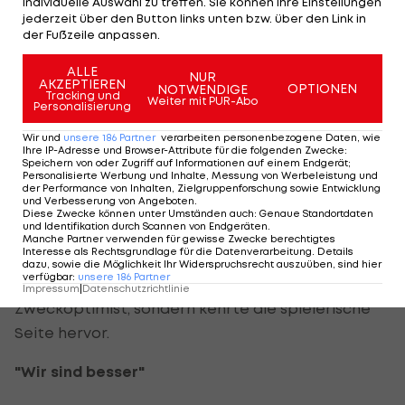
individuelle Auswahl zu treffen. Sie können Ihre Einstellungen
Gastgeber profitierten, nach wie vor alle
jederzeit über den Button links unten bzw. über den Link in
überzeugt.
der Fußzeile anpassen.
ALLE
"Es war bitter, aber das Tor von Tomi war ganz
NUR
AKZEPTIEREN
OPTIONEN
NOTWENDIGE
Tracking und
wichtig und wenn man die 90 Minuten gesehen
Weiter mit PUR-Abo
Personalisierung
hat, dann war Chisinau nicht besser als wir und wir
Wir und
unsere
186
Partner
verarbeiten personenbezogene Daten, wie
fahren dorthin, dass wir das noch einmal drehen.
Ihre IP-Adresse und Browser-Attribute für die folgenden Zwecke
:
Speichern von oder Zugriff auf Informationen auf einem Endgerät;
Davon bin ich überzeugt und das habe ich der
Personalisierte Werbung und Inhalte, Messung von Werbeleistung und
der Performance von Inhalten, Zielgruppenforschung sowie Entwicklung
Mannschaft auch kurz danach gesagt", erklärte
und Verbesserung von Angeboten
.
Diese Zwecke können unter Umständen auch
:
Genaue Standortdaten
Christian Haas.
und Identifikation durch Scannen von Endgeräten
.
Manche Partner verwenden für gewisse Zwecke berechtigtes
Interesse als Rechtsgrundlage für die Datenverarbeitung. Details
Der Macher, der unüblicherweise nach Spielende
dazu, sowie die Möglichkeit Ihr Widerspruchsrecht auszuüben, sind hier
verfügbar
:
unsere
186
Partner
in die Kabine ging, machte in diesem Fall nicht auf
Impressum
|
Datenschutzrichtlinie
Zweckoptimist, sondern kehrte die spielerische
Seite hervor.
"Wir sind besser"