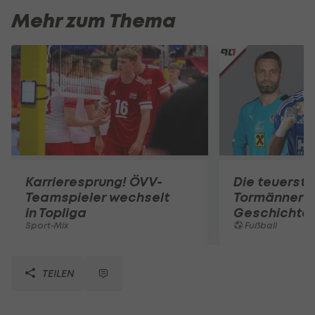
Mehr zum Thema
Karrieresprung! ÖVV-
Die teuerst
Teamspieler wechselt
Tormänner d
in Topliga
Geschichte
Sport-Mix
Fußball
TEILEN