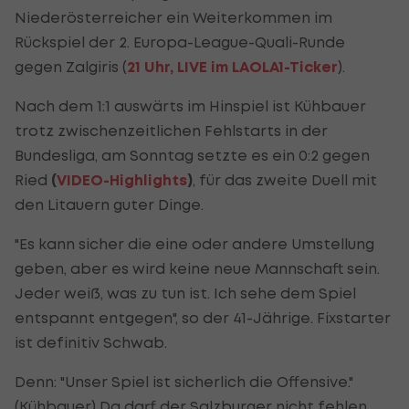
Niederösterreicher ein Weiterkommen im
Rückspiel der 2. Europa-League-Quali-Runde
gegen Zalgiris (
21 Uhr, LIVE im LAOLA1-Ticker
).
Nach dem 1:1 auswärts im Hinspiel ist Kühbauer
trotz zwischenzeitlichen Fehlstarts in der
Bundesliga, am Sonntag setzte es ein 0:2 gegen
Ried
(
VIDEO-Highlights
)
, für das zweite Duell mit
den Litauern guter Dinge.
"Es kann sicher die eine oder andere Umstellung
geben, aber es wird keine neue Mannschaft sein.
Jeder weiß, was zu tun ist. Ich sehe dem Spiel
entspannt entgegen", so der 41-Jährige. Fixstarter
ist definitiv Schwab.
Denn: "Unser Spiel ist sicherlich die Offensive."
(Kühbauer) Da darf der Salzburger nicht fehlen.