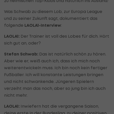
zu heimischen Top-Klubs und natürlich ins Ausland."
Was Schwab zu diesem Lob, zur Europa League
und zu seiner Zukunft sagt, dokumentiert das
folgende
LAOLA1-Interview
:
LAOLA1:
Der Trainer ist voll des Lobes für dich. Hört
sich gut an, oder?
Stefan Schwab:
Das ist natürlich schön zu hören.
Aber wie er, weiß auch ich, dass ich mich noch
weiterentwickeln muss. Ich bin noch kein fertiger
Fußballer. Ich will konstante Leistungen bringen
und nicht schwankende. Jüngeren Spielern
verzeiht man das noch, aber so jung bin ich auch
nicht mehr.
LAOLA1:
Inwiefern hat die vergangene Saison,
deine erste in der Bundesliga, zu deiner positiven