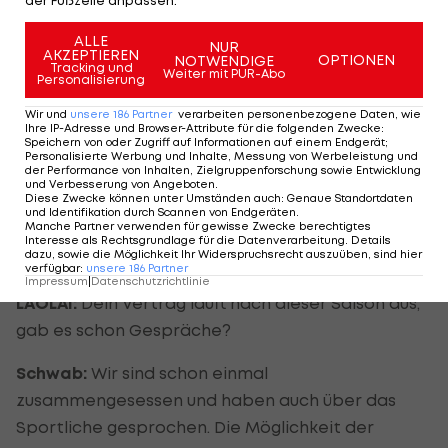
der Fußzeile anpassen.
damit auch verdient, dass viel über ihn
ALLE
geschrieben wurde. Diese Leistungen hat er mit 17
NUR
AKZEPTIEREN
OPTIONEN
NOTWENDIGE
Tracking und
Jahren gebracht, das ist etwas anderes, als wenn
Weiter mit PUR-Abo
Personalisierung
ich mit 21 solche bringe. Beim "Hosi" war es auch
Wir und
unsere
186
Partner
verarbeiten personenbezogene Daten, wie
die erste Bundesliga-Saison und er hat als Stürmer
Ihre IP-Adresse und Browser-Attribute für die folgenden Zwecke
:
Speichern von oder Zugriff auf Informationen auf einem Endgerät;
seine Tore gemacht. Über Offensivspieler, die Tore
Personalisierte Werbung und Inhalte, Messung von Werbeleistung und
der Performance von Inhalten, Zielgruppenforschung sowie Entwicklung
erzielen, wird von Haus aus mehr gesprochen als
und Verbesserung von Angeboten
.
Diese Zwecke können unter Umständen auch
:
Genaue Standortdaten
über jemanden, der unauffälliger und mehr für die
und Identifikation durch Scannen von Endgeräten
.
Manche Partner verwenden für gewisse Zwecke berechtigtes
Mannschaft spielt. Wir sind aber gute Jungs, keiner
Interesse als Rechtsgrundlage für die Datenverarbeitung. Details
dazu, sowie die Möglichkeit Ihr Widerspruchsrecht auszuüben, sind hier
ist eifersüchtig, jeder vergönnt es jedem.
verfügbar
:
unsere
186
Partner
Impressum
|
Datenschutzrichtlinie
LAOLA1:
Dein Vertrag läuft nach dieser Saison aus,
gab es schon Gespräche?
Schwab:
Wir sind schon einmal
zusammengesessen und haben auch über das
Sportliche gesprochen. Die Möglichkeit der