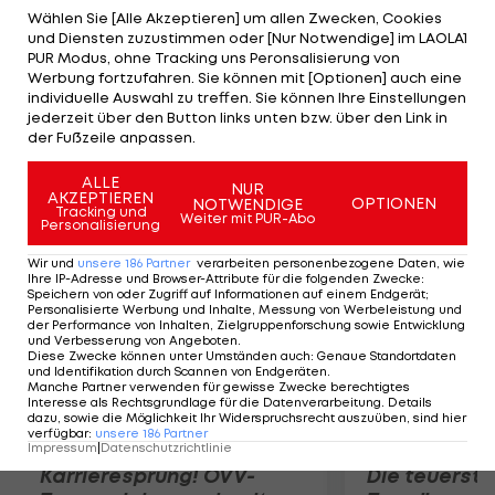
berufen. Der 19-Jährige darf sich somit im EM-
Wählen Sie [Alle Akzeptieren] um allen Zwecken, Cookies
und Diensten zuzustimmen oder [Nur Notwendige] im LAOLA1
Quali-Heimspiel gegen Bulgarien (10.10.) oder im
PUR Modus, ohne Tracking uns Peronsalisierung von
Auswärtsspiel gegen Malta (13.10.) Hoffnungen auf
Werbung fortzufahren. Sie können mit [Optionen] auch eine
individuelle Auswahl zu treffen. Sie können Ihre Einstellungen
sein Debüt machen. Das kroatische Team wird
jederzeit über den Button links unten bzw. über den Link in
erstmals von Teamchef Ante Cacic, dem
der Fußzeile anpassen.
Nachfolger von Niko Kovac, betreut.
ALLE
NUR
AKZEPTIEREN
OPTIONEN
NOTWENDIGE
Mehr zum Thema
Tracking und
Weiter mit PUR-Abo
Personalisierung
Wir und
unsere
186
Partner
verarbeiten personenbezogene Daten, wie
Ihre IP-Adresse und Browser-Attribute für die folgenden Zwecke
:
Speichern von oder Zugriff auf Informationen auf einem Endgerät;
Personalisierte Werbung und Inhalte, Messung von Werbeleistung und
der Performance von Inhalten, Zielgruppenforschung sowie Entwicklung
und Verbesserung von Angeboten
.
Diese Zwecke können unter Umständen auch
:
Genaue Standortdaten
und Identifikation durch Scannen von Endgeräten
.
Manche Partner verwenden für gewisse Zwecke berechtigtes
Interesse als Rechtsgrundlage für die Datenverarbeitung. Details
dazu, sowie die Möglichkeit Ihr Widerspruchsrecht auszuüben, sind hier
verfügbar
:
unsere
186
Partner
Impressum
|
Datenschutzrichtlinie
Karrieresprung! ÖVV-
Die teuerst