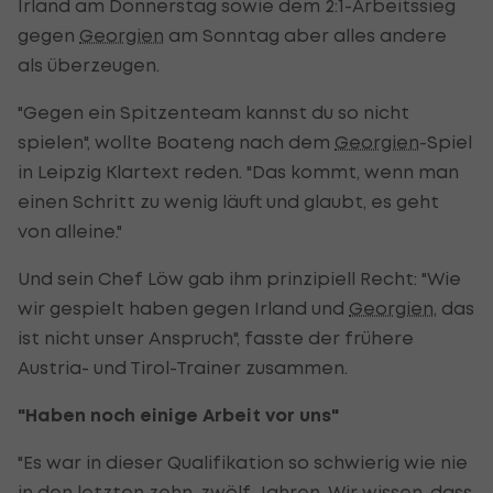
Irland am Donnerstag sowie dem 2:1-Arbeitssieg
gegen
Georgien
am Sonntag aber alles andere
als überzeugen.
"Gegen ein Spitzenteam kannst du so nicht
spielen", wollte Boateng nach dem
Georgien
-Spiel
in Leipzig Klartext reden. "Das kommt, wenn man
einen Schritt zu wenig läuft und glaubt, es geht
von alleine."
Und sein Chef Löw gab ihm prinzipiell Recht: "Wie
wir gespielt haben gegen Irland und
Georgien
, das
ist nicht unser Anspruch", fasste der frühere
Austria- und Tirol-Trainer zusammen.
"Haben noch einige Arbeit vor uns"
"Es war in dieser Qualifikation so schwierig wie nie
in den letzten zehn, zwölf Jahren. Wir wissen, dass