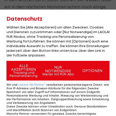
wir in den nächsten Monaten schon noch einige
Arbeit vor uns haben, um wieder auf das Niveau
Datenschutz
wie bei der WM zu kommen."
Wählen Sie [Alle Akzeptieren] um allen Zwecken, Cookies
Um das größte Defizit gab es im DFB-Lager keine
und Diensten zuzustimmen oder [Nur Notwendige] im LAOLA1
PUR Modus, ohne Tracking uns Peronsalisierung von
Diskussionen. "Wir müssen dahin kommen, dass wir
Werbung fortzufahren. Sie können mit [Optionen] auch eine
diese absolute Geilheit, ein Tor machen zu wollen,
individuelle Auswahl zu treffen. Sie können Ihre Einstellungen
jederzeit über den Button links unten bzw. über den Link in
wieder haben", betonte Real-Madrid-
der Fußzeile anpassen.
Mittelfeldspieler
Toni Kroos
nach 90 zähen
ALLE
Minuten gegen den Weltranglisten-110. "Der
NUR
AKZEPTIEREN
OPTIONEN
NOTWENDIGE
Tracking und
Schnitt liegt jetzt bei sieben oder acht
Weiter mit PUR-Abo
Personalisierung
Torchancen, die wir brauchen", beklagte Löw die
Wir und
unsere
186
Partner
verarbeiten personenbezogene Daten, wie
fehlende Effizienz des deutschen Spiels.
Ihre IP-Adresse und Browser-Attribute für die folgenden Zwecke
:
Speichern von oder Zugriff auf Informationen auf einem Endgerät;
Personalisierte Werbung und Inhalte, Messung von Werbeleistung und
Dabei ist eigentlich genügend Offensivpower
der Performance von Inhalten, Zielgruppenforschung sowie Entwicklung
und Verbesserung von Angeboten
.
vorhanden. Allein der Dortmunder Marco Reus
Diese Zwecke können unter Umständen auch
:
Genaue Standortdaten
und Identifikation durch Scannen von Endgeräten
.
versemmelte ein halbes Dutzend vorzüglicher
Manche Partner verwenden für gewisse Zwecke berechtigtes